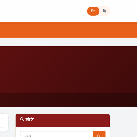
En
हि
🔍 खोजें
☰
🔍