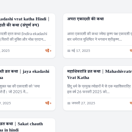
kadashi vrat katha Hindi |
अपरा एकादशी की कथा
व्रत कथा
दशी की कथा (संपूर्ण रूप)
कादशी व्रत कथा (Indira ekadashi
अपरा एकादशी की कथा ज्येष्ठ कृष्ण पक्ष एकादशी
पितरों की मुक्ति और मोक्ष प्रदान…
बार धर्मराज युधिष्ठिर ने भगवान श्रीकृष्ण…
6, 2025
पढ़ें »
📅 मई 17, 2025
पढ
ी व्रत कथा | jaya ekadashi
महाशिवरात्रि व्रत कथा | Mahashivratr
व्रत कथा
ha
Vrat Katha
शुक्ल पक्ष की एकादशी को ‘जया
हिंदू धर्म के प्रमुख त्योहारों में से एक महाशिवरात्रि
े हैं। जो 2025 में…
इस वर्ष 26 फरवरी 2025 को…
9, 2025
पढ़ें »
📅 जनवरी 27, 2025
पढ
व्रत कथा | Sakat chauth
earch
a in hindi