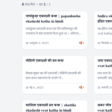
8
लेख मिले — पृष्ठ
1
/ 1
पापांकुशा एकादशी कथा | papankusha
Indira e
व्रत कथा
व्रत कथा
ekadashi katha in hindi
इंदिरा एका
पापांकुशा एकादशी कथा एक दिन हस्तिनापुर की
यह इंदिरा ए
राजसभा में शांत प्रकाश फैला हुआ था। धर्मराज…
vrat katha) 
📅 अक्टूबर 3, 2025
पढ़ें »
📅 सितम्बर 
मोहिनी एकादशी की व्रत कथा
जया एकादश
व्रत कथा
व्रत कथा
vrat kat
वैशाख शुक्ल पक्ष की एकादशी | मोहिनी एकादशी की
माघ मास के 
व्रत कथा महाभारत के प्रसंग में…
एकादशी‘ कहत
📅 मई 6, 2025
पढ़ें »
📅 जनवरी 2
षटतिला एकादशी व्रत कथा | shattila
सकट चौथ 
व्रत कथा
व्रत कथा
S
ekadashi vrat katha in hindi
vrat kath