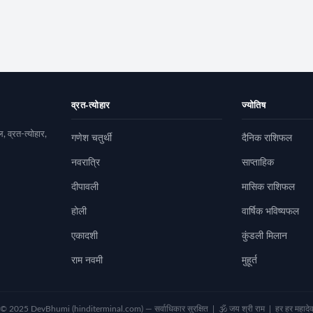
व्रत-त्योहार
ज्योतिष
, व्रत-त्योहार,
गणेश चतुर्थी
दैनिक राशिफल
नवरात्रि
साप्ताहिक
दीपावली
मासिक राशिफल
होली
वार्षिक भविष्यफल
एकादशी
कुंडली मिलान
राम नवमी
मुहूर्त
© 2025 DevBhumi (hinditerminal.com) — सर्वाधिकार सुरक्षित | 🕉️ जय श्री राम | हर हर महादे