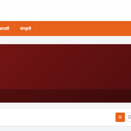
कादशी
संस्कृती
⊞