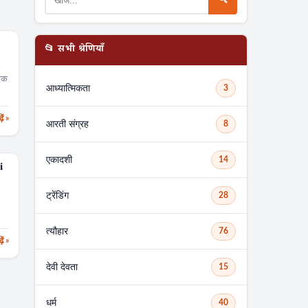
📂 सभी श्रेणियाँ
 एक
आध्यात्मिकता
3
़ें »
आरती संग्रह
8
एकादशी
14
i
ट्रेंडिंग
28
त्यौहार
76
़ें »
देवी देवता
15
धर्म
40