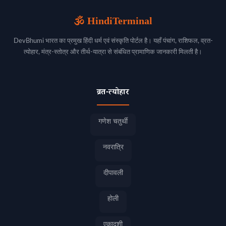
🕉️ HindiTerminal
DevBhumi भारत का प्रमुख हिंदी धर्म एवं संस्कृति पोर्टल है। यहाँ पंचांग, राशिफल, व्रत-
त्योहार, मंत्र-स्तोत्र और तीर्थ-यात्रा से संबंधित प्रामाणिक जानकारी मिलती है।
व्रत-त्योहार
गणेश चतुर्थी
नवरात्रि
दीपावली
होली
एकादशी