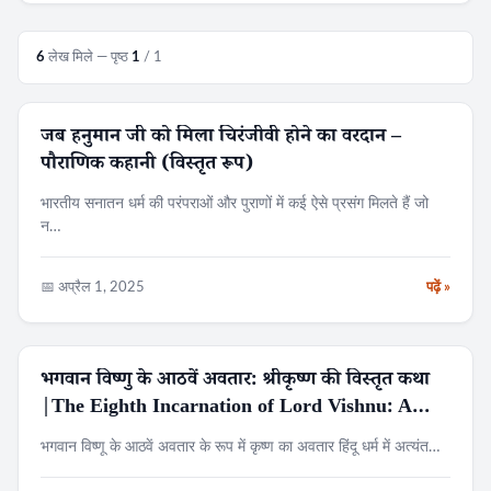
6
लेख मिले — पृष्ठ
1
/ 1
जब हनुमान जी को मिला चिरंजीवी होने का वरदान –
पौराणिक कथा
पौराणिक कहानी (विस्तृत रूप)
भारतीय सनातन धर्म की परंपराओं और पुराणों में कई ऐसे प्रसंग मिलते हैं जो
न…
📅 अप्रैल 1, 2025
पढ़ें »
भगवान विष्णु के आठवें अवतार: श्रीकृष्ण की विस्तृत कथा
पौराणिक कथा
|The Eighth Incarnation of Lord Vishnu: A
Detailed Story of Shri Krishna
भगवान विष्णू के आठवें अवतार के रूप में कृष्ण का अवतार हिंदू धर्म में अत्यंत…