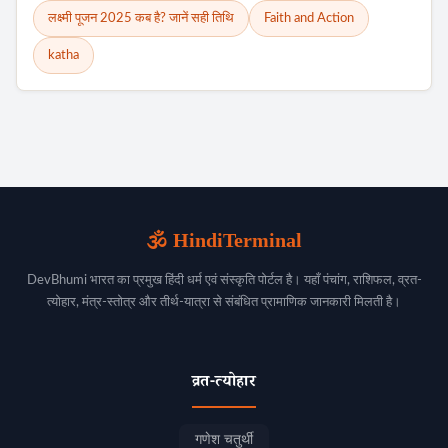
लक्ष्मी पूजन 2025 कब है? जानें सही तिथि
Faith and Action
katha
🕉️ HindiTerminal
DevBhumi भारत का प्रमुख हिंदी धर्म एवं संस्कृति पोर्टल है। यहाँ पंचांग, राशिफल, व्रत-
त्योहार, मंत्र-स्तोत्र और तीर्थ-यात्रा से संबंधित प्रामाणिक जानकारी मिलती है।
व्रत-त्योहार
गणेश चतुर्थी