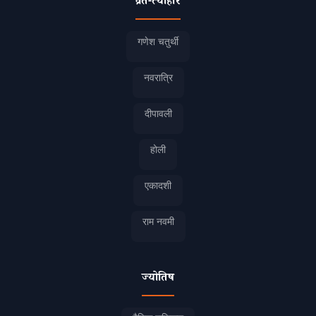
व्रत-त्योहार
गणेश चतुर्थी
नवरात्रि
दीपावली
होली
एकादशी
राम नवमी
ज्योतिष