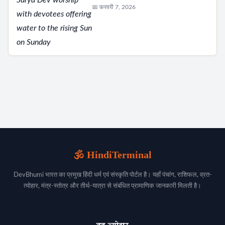
📅 फ़रवरी 7, 2026
🕉️ HindiTerminal
DevBhumi भारत का प्रमुख हिंदी धर्म एवं संस्कृति पोर्टल है। यहाँ पंचांग, राशिफल, व्रत-
त्योहार, मंत्र-स्तोत्र और तीर्थ-यात्रा से संबंधित प्रामाणिक जानकारी मिलती है।