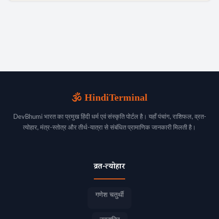
🕉️ HindiTerminal
DevBhumi भारत का प्रमुख हिंदी धर्म एवं संस्कृति पोर्टल है। यहाँ पंचांग, राशिफल, व्रत-
त्योहार, मंत्र-स्तोत्र और तीर्थ-यात्रा से संबंधित प्रामाणिक जानकारी मिलती है।
व्रत-त्योहार
गणेश चतुर्थी