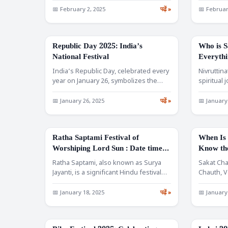
eighth…
📅 February 2, 2025
पढ़ें »
📅 Februar
Republic Day 2025: India’s
Who is S
FESTIVALS
FESTIVALS
National Festival
Everythi
Yatra: D
India’s Republic Day, celebrated every
Nivruttina
Signific
year on January 26, symbolizes the
spiritual
country’s democratic and
vibrant c
constitutional…
📅 January 26, 2025
पढ़ें »
📅 January
Ratha Saptami Festival of
When Is 
FESTIVALS
FESTIVALS
Worshiping Lord Sun : Date time
Know the
and Significance
Vidhi
Ratha Saptami, also known as Surya
Sakat Cha
Jayanti, is a significant Hindu festival
Chauth, V
celebrated across India…
Maghi Cha
📅 January 18, 2025
पढ़ें »
📅 January