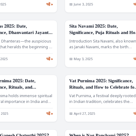
2025
पढ़ें »
📅 June 3, 2025
पढ
s 2025: Date,
Sita Navami 2025: Date,
FESTIVALS
ance, Dhanvantari Jayanti
Significance, Puja Rituals and H
s of Wealth and Health
to Celebrate the Birth Anniversa
r, Dhanteras—the auspicious
Introduction Sita Navami, also know
of Goddess Sita
that heralds the beginning of
as Janaki Navami, marks the birth
 Diwali festivities—will be…
anniversary of Goddess Sita,…
 2025
पढ़ें »
📅 May 3, 2025
पढ
nima 2025: Date,
Vat Purnima 2025: Significance,
FESTIVALS
nce, Rituals, and
Rituals, and How to Celebrate fo
ions
Prosperous Married Life
ima holds immense spiritual
Vat Purnima, a festival deeply rooted
ral importance in India and
in Indian tradition, celebrates the
ther parts of…
sacred bond of marriage…
, 2025
पढ़ें »
📅 April 27, 2025
पढ