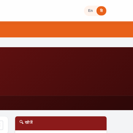
En
हि
🔍 खोजें
☰