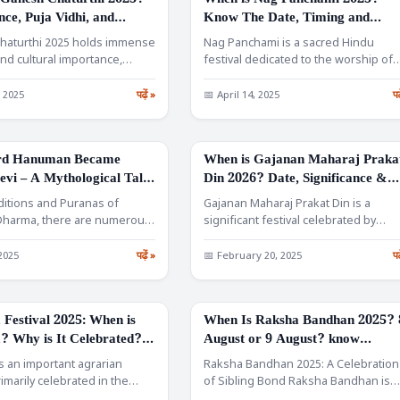
 Ganesh Chaturthi 2025?
When is Nag Panchami 2025?
FESTIVALS
nce, Puja Vidhi, and
Know The Date, Timing and
Rituals.
haturthi 2025 holds immense
Nag Panchami is a sacred Hindu
and cultural importance,
festival dedicated to the worship of
y in states like Maharashtra
serpent deities, primarily…
, 2025
पढ़ें »
📅 April 14, 2025
पढ
rd Hanuman Became
When is Gajanan Maharaj Praka
FESTIVALS
evi – A Mythological Tale
Din 2026? Date, Significance &
tality and Devotion
Celebrations
aditions and Puranas of
Gajanan Maharaj Prakat Din is a
Dharma, there are numerous
significant festival celebrated by
that not only…
devotees of Shri Gajanan Maharaj.…
 2025
पढ़ें »
📅 February 20, 2025
पढ
a Festival 2025: When is
When Is Raksha Bandhan 2025? 
FESTIVALS
a? Why is It Celebrated?
August or 9 August? know
elebrate, Rituals, and
Muhurat, Rituals, and Traditions
is an important agrarian
Raksha Bandhan 2025: A Celebration
elicacies
Explained
rimarily celebrated in the
of Sibling Bond Raksha Bandhan is
ate of Maharashtra.…
one of the most…