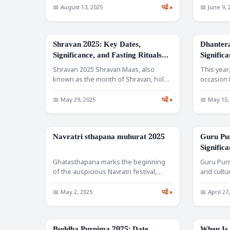
📅 August 13, 2025
पढ़ें »
📅 June 9, 
Shravan 2025: Key Dates,
Dhantera
FESTIVALS
FESTIVALS
Significance, and Fasting Rituals
Signific
Explained
& Ritual
Shravan 2025 Shravan Maas, also
This yea
known as the month of Shravan, holds
occasion 
immense importance in…
the grand
📅 May 29, 2025
पढ़ें »
📅 May 15,
Navratri sthapana muhurat 2025
Guru Pur
FESTIVALS
FESTIVALS
Significa
Celebrat
Ghatasthapana marks the beginning
Guru Purn
of the auspicious Navratri festival,
and cultu
symbolizing the invocation of
several o
Goddess Durga.…
📅 May 2, 2025
पढ़ें »
📅 April 27