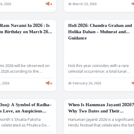
6, 2026
पढ़ें »
📅 March 23, 2026
पढ
Ram Navami In 2026 : Is
Holi 2026: Chandra Grahan and
FESTIVALS
m Birthday on March 26
Holika Dahan – Muhurat and
Guidance
i 2026 will be observed on
Holi this year coincides with a rare
 2026 according to the
celestial occurrence: a total lunar
panchang…
eclipse (Chandra Grahan)…
, 2026
पढ़ें »
📅 February 26, 2026
पढ
Dooj: A Symbol of Radha–
When Is Hanuman Jayanti 2026
FESTIVALS
s Love, an Auspicious
Why Two Dates and Their
Muhurat, and the
Importance
month’s Shukla Paksha
Hanuman Jayanti 2026 is a significant
ance of the Flower Holi
 celebrated as Phulera Dooj
Hindu festival that celebrates the bir
orates the unwavering
of Lord Hanuman,…