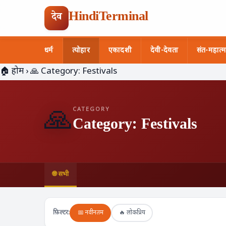
HindiTerminal
देव
धर्म
त्योहार
एकादशी
देवी-देवता
संत-महात्म
Skip
🏠 होम
›
🙏 Category:
Festivals
to
content
🙏
CATEGORY
Category:
Festivals
🌐 सभी
📅 नवीनतम
🔥 लोकप्रिय
फ़िल्टर: