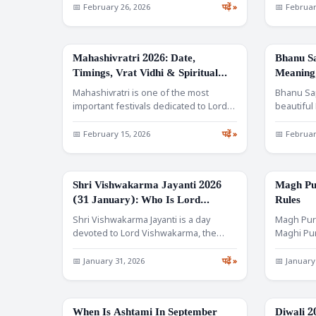
love…
📅 February 26, 2026
पढ़ें »
📅 Februar
Mahashivratri 2026: Date,
Bhanu Sa
FESTIVALS
FESTIVALS
Timings, Vrat Vidhi & Spiritual
Meaning,
Significance
Rules, K
Mahashivratri is one of the most
Bhanu Sap
important festivals dedicated to Lord
beautiful
Shiva. Observed every year…
many peo
📅 February 15, 2026
पढ़ें »
📅 Februar
Shri Vishwakarma Jayanti 2026
Magh Pu
FESTIVALS
FESTIVALS
(31 January): Who Is Lord
Rules
Vishwakarma?
Shri Vishwakarma Jayanti is a day
Magh Purn
devoted to Lord Vishwakarma, the
Maghi Pur
divine architect and craftsman…
of the H
📅 January 31, 2026
पढ़ें »
📅 January
When Is Ashtami In September
Diwali 20
FESTIVALS
FESTIVALS