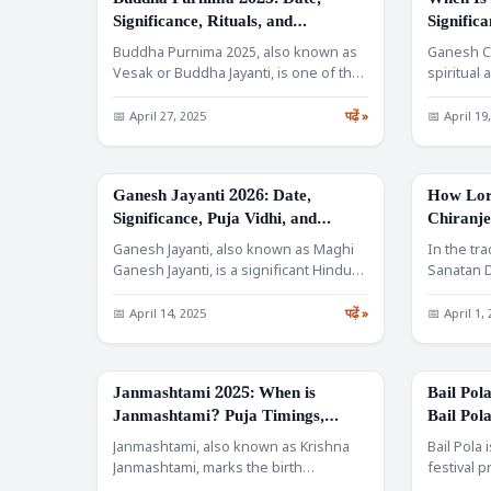
Buddha Purnima 2025: Date,
When Is
FESTIVALS
FESTIVALS
Significance, Rituals, and
Significa
Celebrations
Rituals
Buddha Purnima 2025, also known as
Ganesh C
Vesak or Buddha Jayanti, is one of the
spiritual 
most…
especiall
where…
📅 April 27, 2025
पढ़ें »
📅 April 19
Ganesh Jayanti 2026: Date,
How Lo
FESTIVALS
FESTIVALS
Significance, Puja Vidhi, and
Chiranje
Difference between Ganesh
of Immor
Ganesh Jayanti, also known as Maghi
In the tr
Chaturthi and jayanti
Ganesh Jayanti, is a significant Hindu
Sanatan 
festival celebrated as…
episodes 
📅 April 14, 2025
पढ़ें »
📅 April 1,
Janmashtami 2025: When is
Bail Pol
FESTIVALS
FESTIVALS
Janmashtami? Puja Timings,
Bail Pol
Significance, Rituals & Best Ways
How to C
Janmashtami, also known as Krishna
Bail Pola 
to Celebrate at Home
Festive D
Janmashtami, marks the birth
festival p
anniversary of Lord Krishna, the
Indian st