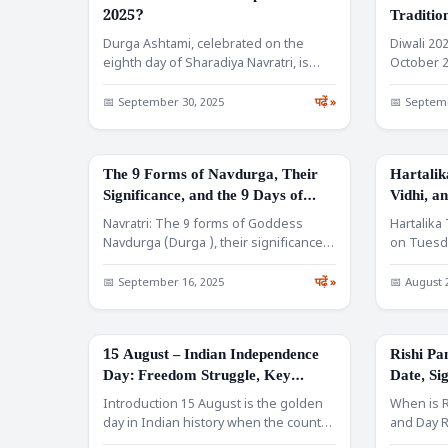
2025?
Tradition
Durga Ashtami, celebrated on the
Diwali 20
eighth day of Sharadiya Navratri, is
October 2
one of the most…
day, Kart
📅 September 30, 2025
पढ़ें »
📅 Septemb
The 9 Forms of Navdurga, Their
Hartalik
FESTIVALS
FESTIVALS
Significance, and the 9 Days of
Vidhi, an
Navratri Devi Names
Navratri: The 9 forms of Goddess
Hartalika
Navdurga (Durga ), their significance,
on Tuesda
symbolism, and teachings. Learn…
devotion
📅 September 16, 2025
पढ़ें »
📅 August 
15 August – Indian Independence
Rishi Pa
FESTIVALS
FESTIVALS
Day: Freedom Struggle, Key
Date, Sig
Events, and Patriotic Traditions
and Vra
Introduction 15 August is the golden
When is R
S
day in Indian history when the country
and Day R
breathed the…
observe