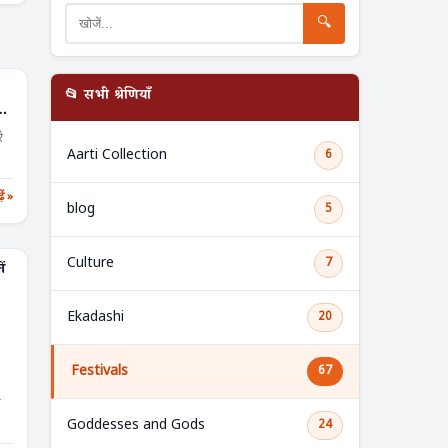
🔍
📂 सभी श्रेणियाँ
े
Aarti Collection
6
़ें »
blog
5
Culture
7
ं
Ekadashi
20
Festivals
67
ह
Goddesses and Gods
24