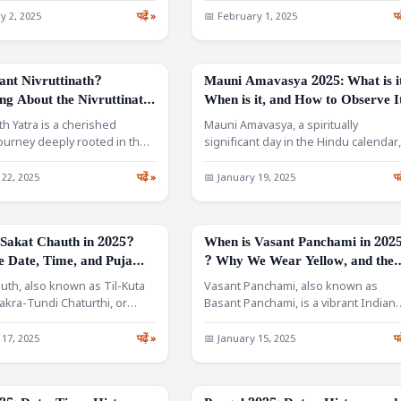
y 2, 2025
पढ़ें »
📅 February 1, 2025
पढ
ant Nivruttinath?
Mauni Amavasya 2025: What is i
FESTIVALS
ng About the Nivruttinath
When is it, and How to Observe I
ate, Location, and
th Yatra is a cherished
Mauni Amavasya, a spiritually
ance
 journey deeply rooted in the
significant day in the Hindu calendar
ultural and devotional…
holds immense importance for
devotees…
 22, 2025
पढ़ें »
📅 January 19, 2025
पढ
Sakat Chauth in 2025?
When is Vasant Panchami in 202
FESTIVALS
 Date, Time, and Puja
? Why We Wear Yellow, and the
Worship of Goddess Saraswati?
uth, also known as Til-Kuta
Vasant Panchami, also known as
akra-Tundi Chaturthi, or
Basant Panchami, is a vibrant Indian
uth, is a significant…
festival that heralds the…
 17, 2025
पढ़ें »
📅 January 15, 2025
पढ