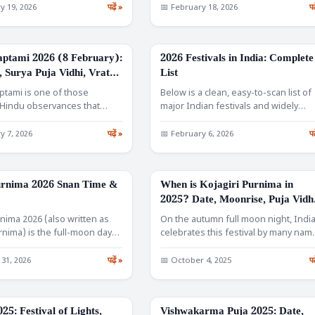
y 19, 2026
पढ़ें »
📅 February 18, 2026
पढ
ptami 2026 (8 February):
2026 Festivals in India: Complete
FESTIVALS
 Surya Puja Vidhi, Vrat
List
atha, and Benefits
tami is one of those
Below is a clean, easy-to-scan list of
 Hindu observances that
major Indian festivals and widely
ple hear about only…
observed days in…
y 7, 2026
पढ़ें »
📅 February 6, 2026
पढ
rnima 2026 Snan Time &
When is Kojagiri Purnima in
FESTIVALS
2025? Date, Moonrise, Puja Vidhi
Kheer Ritual & Regional
ima 2026 (also written as
On the autumn full moon night, Indi
Traditions
nima) is the full-moon day
celebrates this festival by many nam
indu…
—Kojagiri Purnima, Sharad…
 31, 2026
पढ़ें »
📅 October 4, 2025
पढ
25: Festival of Lights,
Vishwakarma Puja 2025: Date,
FESTIVALS