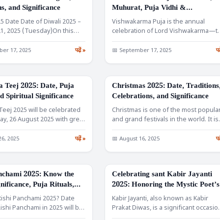
s, and Significance
Muhurat, Puja Vidhi &
Significance
25 Date Date of Diwali 2025 –
Vishwakarma Puja is the annual
1, 2025 (Tuesday)On this
celebration of Lord Vishwakarma—t
ik…
divine architect and engineer of the
er 17, 2025
पढ़ें »
📅 September 17, 2025
पढ
a Teej 2025: Date, Puja
Christmas 2025: Date, Traditions
FESTIVALS
d Spiritual Significance
Celebrations, and Significance
 Teej 2025 will be celebrated
Christmas is one of the most popula
y, 26 August 2025 with great
and grand festivals in the world. It i
 across…
26, 2025
पढ़ें »
📅 August 16, 2025
पढ
nchami 2025: Know the
Celebrating sant Kabir Jayanti
FESTIVALS
nificance, Puja Rituals,
2025: Honoring the Mystic Poet’s
t Katha
Legacy
ishi Panchami 2025? Date
Kabir Jayanti, also known as Kabir
earch
ishi Panchami in 2025 will be
Prakat Diwas, is a significant occasio
d…
celebrated to honor…