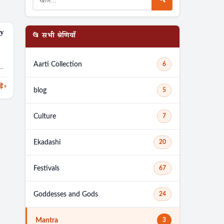
by
📂 सभी श्रेणियाँ
d
Aarti Collection
6
़ें »
blog
5
Culture
7
Ekadashi
20
Festivals
67
Goddesses and Gods
24
Mantra
3