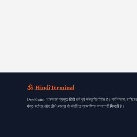
🕉️ HindiTerminal
DevBhumi भारत का प्रमुख हिंदी धर्म एवं संस्कृति पोर्टल है। यहाँ पंचांग, राशिफल
मंत्र-स्तोत्र और तीर्थ-यात्रा से संबंधित प्रामाणिक जानकारी मिलती है।