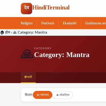
HindiTerminal
देव
Religion
Festivals
Ekadashi
Goddesses an
Skip
🏠 होम
›
🙏 Category:
Mantra
to
content
CATEGORY
🙏
Category:
Mantra
🌐 सभी
📅 नवीनतम
🔥 लोकप्रिय
फ़िल्टर: