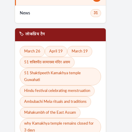
News
31
🏷️ लोकप्रिय टैग
March 26
April 19
March 19
51 शक्तिपीठ कामाख्या मंदिर असम
51 Shaktipeeth Kamakhya temple
Guwahati
Hindu festival celebrating menstruation
Ambubachi Mela rituals and traditions
Mahakumbh of the East Assam
why Kamakhya temple remains closed for
3 days