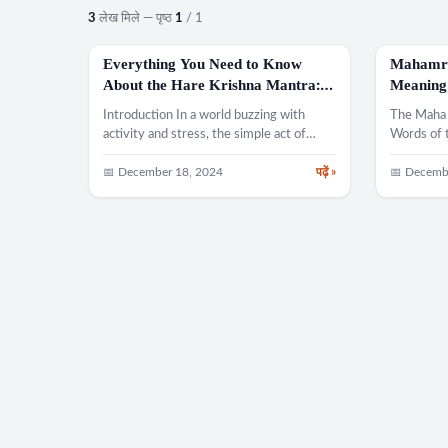
3
लेख मिले — पृष्ठ
1
/ 1
Everything You Need to Know
Mahamri
MANTRA
MANTRA
About the Hare Krishna Mantra:
Meaning,
Meaning, Origin, and Impact
Introduction In a world buzzing with
The Maha 
activity and stress, the simple act of
Words of
chanting can…
Yajamahe
Pushtivar
📅 December 18, 2024
पढ़ें »
📅 Decemb
Bandhana