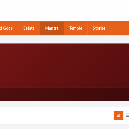
d Gods
Saints
Mantra
Temple
Stories
⊞