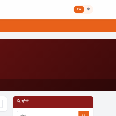
En
हि
🔍 खोजें
☰
🔍