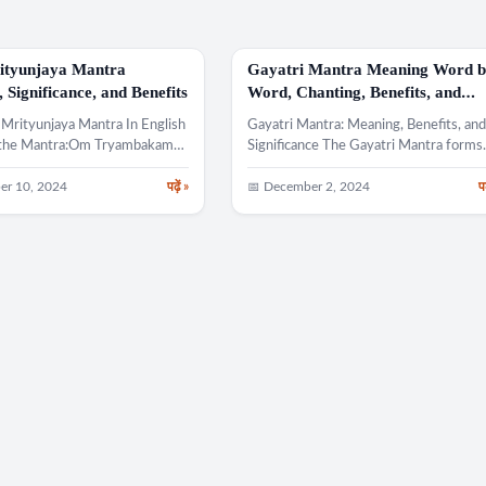
tyunjaya Mantra
Gayatri Mantra Meaning Word 
MANTRA
 Significance, and Benefits
Word, Chanting, Benefits, and
Spiritual Significance
Mrityunjaya Mantra In English
Gayatri Mantra: Meaning, Benefits, an
 the Mantra:Om Tryambakam
Significance The Gayatri Mantra forms
 Sugandhim
the foundation of Indian culture…
dhanam,Urvarukamiva
er 10, 2024
पढ़ें »
📅 December 2, 2024
पढ
n…