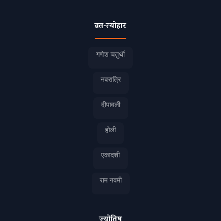
व्रत-त्योहार
गणेश चतुर्थी
नवरात्रि
दीपावली
होली
एकादशी
राम नवमी
ज्योतिष