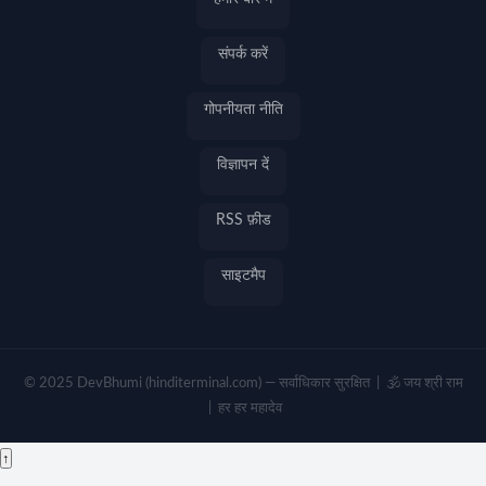
संपर्क करें
गोपनीयता नीति
विज्ञापन दें
RSS फ़ीड
साइटमैप
© 2025 DevBhumi (hinditerminal.com) — सर्वाधिकार सुरक्षित | 🕉️ जय श्री राम
| हर हर महादेव
↑