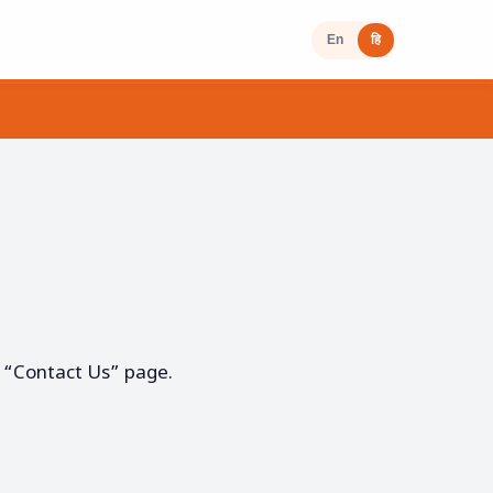
En
हि
r “Contact Us” page.