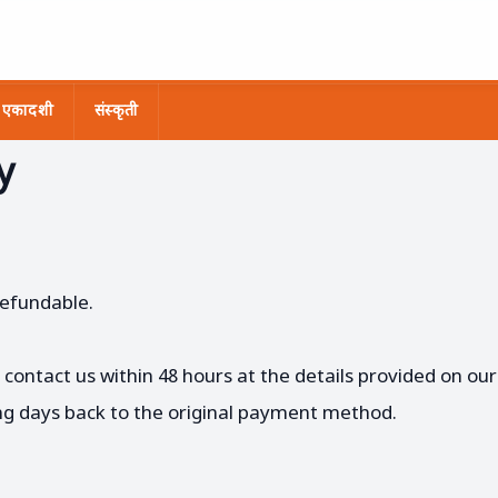
एकादशी
संस्कृती
y
refundable.
 contact us within 48 hours at the details provided on ou
ing days back to the original payment method.