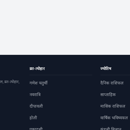
व्रत-त्योहार
ज्योतिष
, व्रत-त्योहार,
गणेश चतुर्थी
दैनिक राशिफल
नवरात्रि
साप्ताहिक
दीपावली
मासिक राशिफल
होली
वार्षिक भविष्यफल
एकादशी
कुंडली मिलान