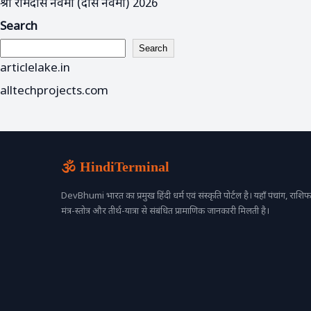
श्री रामदास नवमी (दास नवमी) 2026
Search
Search
articlelake.in
alltechprojects.com
🕉️ HindiTerminal
DevBhumi भारत का प्रमुख हिंदी धर्म एवं संस्कृति पोर्टल है। यहाँ पंचांग, राशिफल
मंत्र-स्तोत्र और तीर्थ-यात्रा से संबंधित प्रामाणिक जानकारी मिलती है।