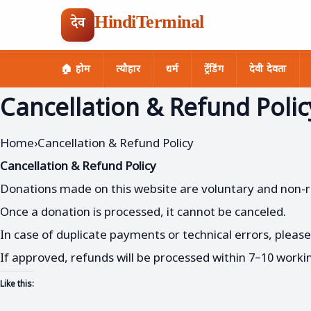
HindiTerminal
देव
🏠 होम
त्यौहार
धर्म
ट्रेंडिंग
देवी देवता
Skip
Cancellation & Refund Polic
to
content
Home
›
Cancellation & Refund Policy
Cancellation & Refund Policy
Donations made on this website are voluntary and non-
Once a donation is processed, it cannot be canceled.
In case of duplicate payments or technical errors, please
If approved, refunds will be processed within 7–10 work
Like this: