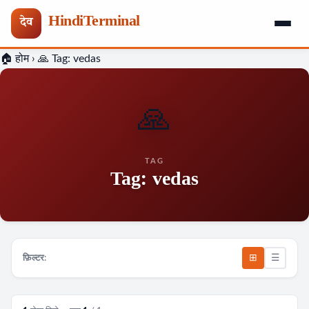
HindiTerminal
देव
Skip
🏠 होम
›
🙏 Tag:
vedas
to
content
🙏
TAG
Tag:
vedas
⊞
☰
फ़िल्टर: