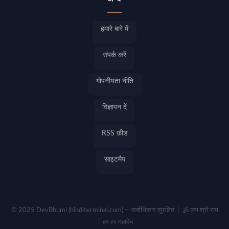
अन्य
हमारे बारे में
संपर्क करें
गोपनीयता नीति
विज्ञापन दें
RSS फ़ीड
साइटमैप
© 2025 DevBhumi (hinditerminal.com) — सर्वाधिकार सुरक्षित | 🕉️ जय श्री राम
| हर हर महादेव