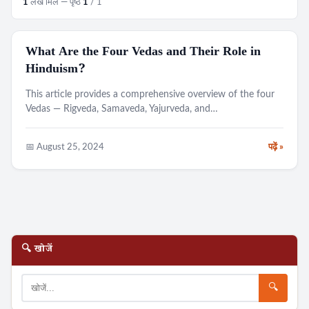
1
लेख मिले — पृष्ठ
1
/ 1
What Are the Four Vedas and Their Role in
CULTURE
Hinduism?
This article provides a comprehensive overview of the four
Vedas — Rigveda, Samaveda, Yajurveda, and…
📅 August 25, 2024
पढ़ें »
🔍 खोजें
🔍