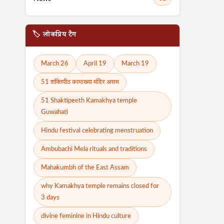
🏷️ लोकप्रिय टैग
March 26
April 19
March 19
51 शक्तिपीठ कामाख्या मंदिर असम
51 Shaktipeeth Kamakhya temple
Guwahati
Hindu festival celebrating menstruation
Ambubachi Mela rituals and traditions
Mahakumbh of the East Assam
why Kamakhya temple remains closed for
3 days
divine feminine in Hindu culture