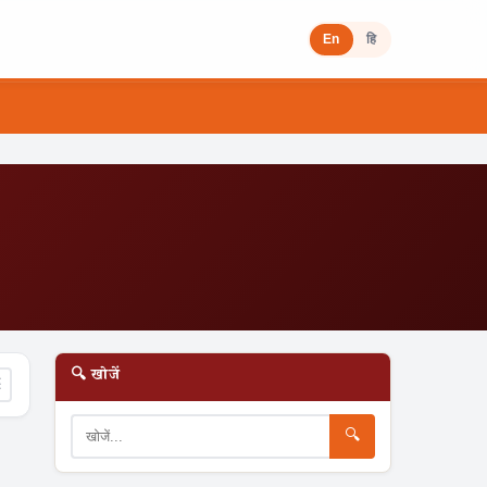
En
हि
🔍 खोजें
☰
🔍