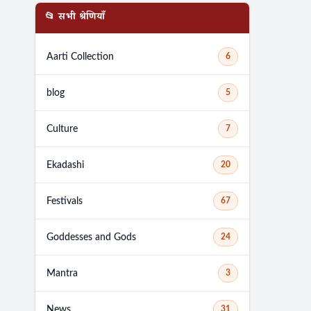
📂 सभी श्रेणियाँ
Aarti Collection
6
blog
5
Culture
7
Ekadashi
20
Festivals
67
Goddesses and Gods
24
Mantra
3
News
31