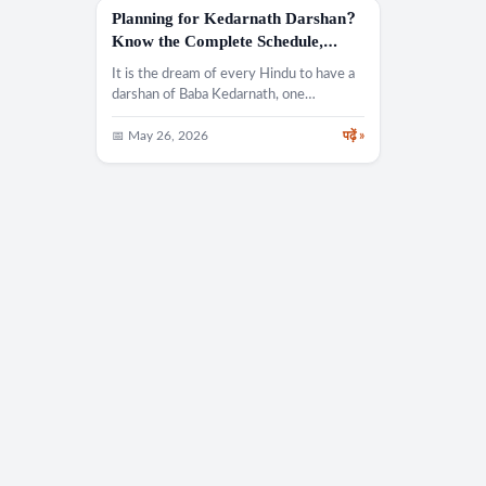
Planning for Kedarnath Darshan?
NEWS
Know the Complete Schedule,
Important Dates, and Rules for the
It is the dream of every Hindu to have a
2026 Yatra Before Booking Tickets
darshan of Baba Kedarnath, one…
and Hotels
📅 May 26, 2026
पढ़ें »