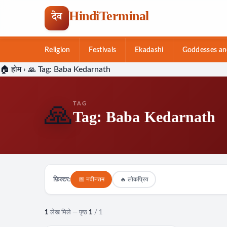
HindiTerminal
देव
Religion
Festivals
Ekadashi
Goddesses an
Skip
🏠 होम
›
🙏 Tag:
Baba Kedarnath
to
content
TAG
🙏
Tag:
Baba Kedarnath
📅 नवीनतम
🔥 लोकप्रिय
फ़िल्टर:
1
लेख मिले — पृष्ठ
1
/ 1