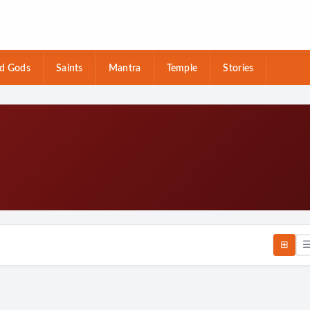
d Gods
Saints
Mantra
Temple
Stories
⊞