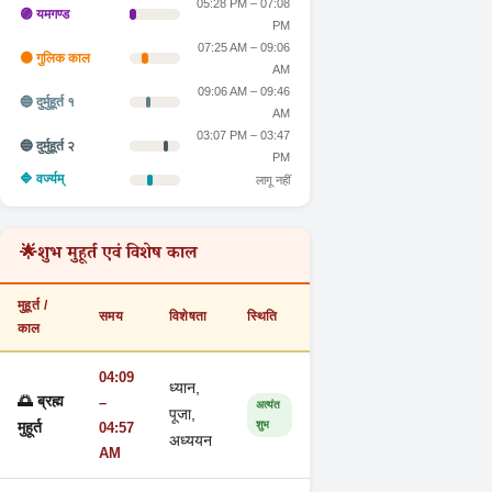
05:28 PM – 07:08
🟣 यमगण्ड
PM
07:25 AM – 09:06
🟠 गुलिक काल
AM
09:06 AM – 09:46
🔵 दुर्मुहूर्त १
AM
03:07 PM – 03:47
🔵 दुर्मुहूर्त २
PM
🔷 वर्ज्यम्
लागू नहीं
🌟
शुभ मुहूर्त एवं विशेष काल
मुहूर्त /
समय
विशेषता
स्थिति
काल
04:09
ध्यान,
🌅 ब्रह्म
–
अत्यंत
पूजा,
शुभ
मुहूर्त
04:57
अध्ययन
AM