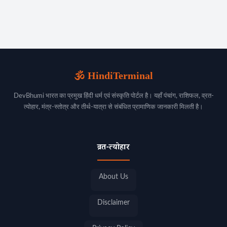
🕉️ HindiTerminal
DevBhumi भारत का प्रमुख हिंदी धर्म एवं संस्कृति पोर्टल है। यहाँ पंचांग, राशिफल, व्रत-
त्योहार, मंत्र-स्तोत्र और तीर्थ-यात्रा से संबंधित प्रामाणिक जानकारी मिलती है।
व्रत-त्योहार
About Us
Disclaimer