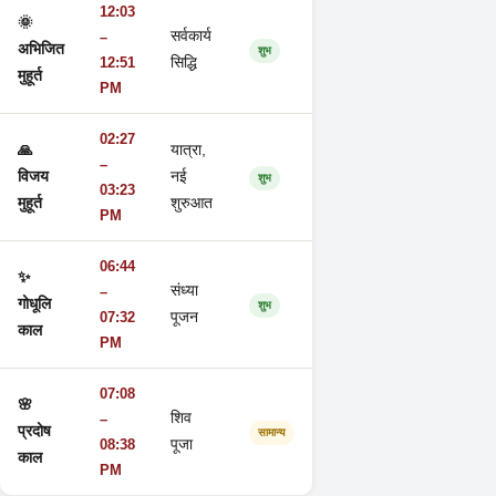
12:03
🌞
सर्वकार्य
–
अभिजित
शुभ
12:51
सिद्धि
मुहूर्त
PM
02:27
🙏
यात्रा,
–
विजय
नई
शुभ
03:23
मुहूर्त
शुरुआत
PM
06:44
✨
संध्या
–
गोधूलि
शुभ
07:32
पूजन
काल
PM
07:08
🌸
शिव
–
प्रदोष
सामान्य
08:38
पूजा
काल
PM