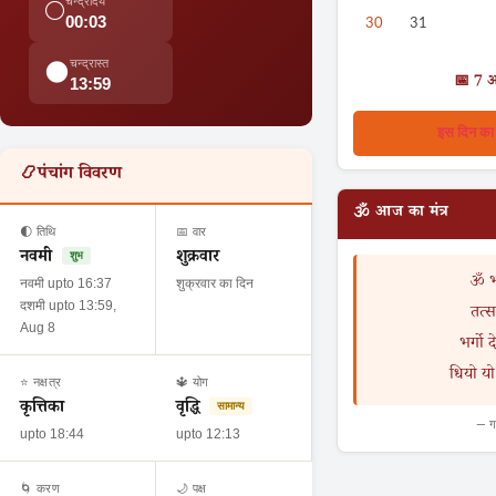
चन्द्रोदय
🌕
00:03
30
31
चन्द्रास्त
🌑
📅 7 
13:59
इस दिन का पू
📿
पंचांग विवरण
🕉️ आज का मंत्र
🌓 तिथि
📅 वार
नवमी
शुक्रवार
शुभ
ॐ भू
नवमी upto 16:37
शुक्रवार का दिन
दशमी upto 13:59,
तत्सव
Aug 8
भर्गो 
धियो यो 
⭐ नक्षत्र
🔱 योग
कृत्तिका
वृद्धि
सामान्य
— गा
upto 18:44
upto 12:13
🌀 करण
🌙 पक्ष