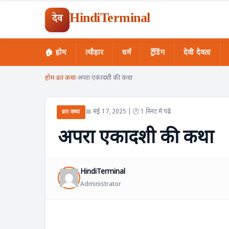
HindiTerminal
देव
🏠 होम
त्यौहार
धर्म
ट्रेंडिंग
देवी देवता
Skip
होम
›
व्रत कथा
›
अपरा एकादशी की कथा
to
content
📅 मई 17, 2025 | 🕐 1 मिनट में पढ़ें
व्रत कथा
अपरा एकादशी की कथा
HindiTerminal
Administrator