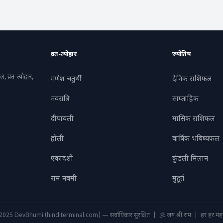
व्रत-त्योहार
ज्योतिष
, व्रत-त्योहार,
गणेश चतुर्थी
दैनिक राशिफल
नवरात्रि
साप्ताहिक
दीपावली
मासिक राशिफल
होली
वार्षिक भविष्यफल
एकादशी
कुंडली मिलान
राम नवमी
मुहूर्त
025 DevBhumi (hinditerminal.com) — सर्वाधिकार सुरक्षित | 🕉️ जय श्री राम | हर हर महा