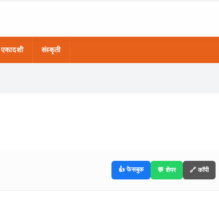
एकादशी
संस्कृती
👍 फेसबुक
💬 शेयर
🔗 कॉपी