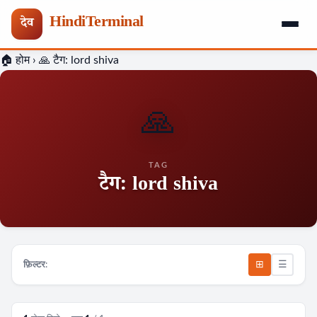
HindiTerminal
देव
Skip
🏠 होम
›
🙏 टैग:
lord shiva
to
content
🙏
TAG
टैग:
lord shiva
⊞
☰
फ़िल्टर: