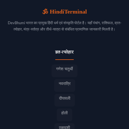
🕉️ HindiTerminal
DevBhumi भारत का प्रमुख हिंदी धर्म एवं संस्कृति पोर्टल है। यहाँ पंचांग, राशिफल, व्रत-
त्योहार, मंत्र-स्तोत्र और तीर्थ-यात्रा से संबंधित प्रामाणिक जानकारी मिलती है।
व्रत-त्योहार
गणेश चतुर्थी
नवरात्रि
दीपावली
होली
एकादशी