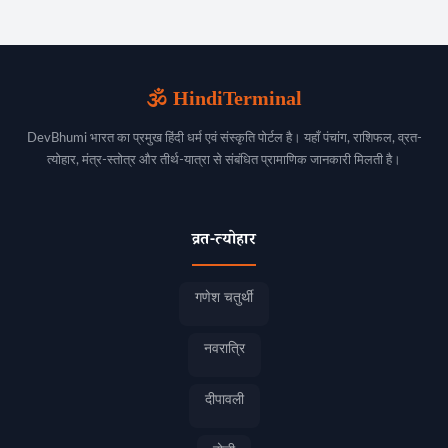
🕉️ HindiTerminal
DevBhumi भारत का प्रमुख हिंदी धर्म एवं संस्कृति पोर्टल है। यहाँ पंचांग, राशिफल, व्रत-
त्योहार, मंत्र-स्तोत्र और तीर्थ-यात्रा से संबंधित प्रामाणिक जानकारी मिलती है।
व्रत-त्योहार
गणेश चतुर्थी
नवरात्रि
दीपावली