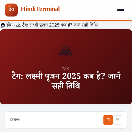
HindiTerminal
देव
Skip
🏠 होम
›
🙏 टैग:
लक्ष्मी पूजन 2025 कब है? जानें सही तिथि
to
content
🙏
TAG
टैग:
लक्ष्मी पूजन 2025 कब है? जानें
सही तिथि
⊞
☰
फ़िल्टर: