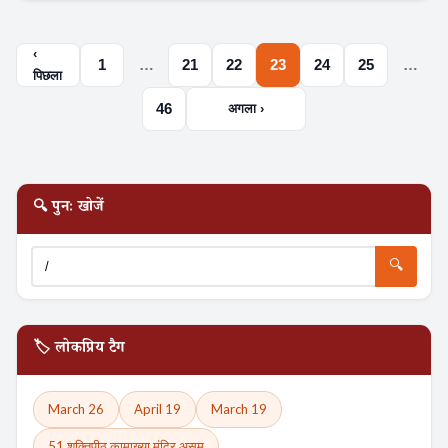
‹
1
…
21
22
23
24
25
…
पिछला
46
अगला ›
🔍 पुनः खोजें
🔍
🏷️ लोकप्रिय टैग
March 26
April 19
March 19
51 शक्तिपीठ कामाख्या मंदिर असम