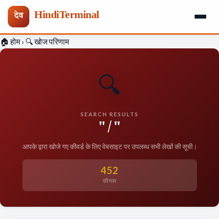
HindiTerminal
देव
Skip
🏠 होम
›
🔍 खोज परिणाम
to
content
🔍
SEARCH RESULTS
"/"
आपके द्वारा खोजे गए कीवर्ड के लिए वेबसाइट पर उपलब्ध सभी लेखों की सूची।
452
परिणाम