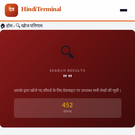
HindiTerminal
देव
Skip
🏠 होम
›
🔍 खोज परिणाम
to
content
🔍
SEARCH RESULTS
""
आपके द्वारा खोजे गए कीवर्ड के लिए वेबसाइट पर उपलब्ध सभी लेखों की सूची।
452
परिणाम