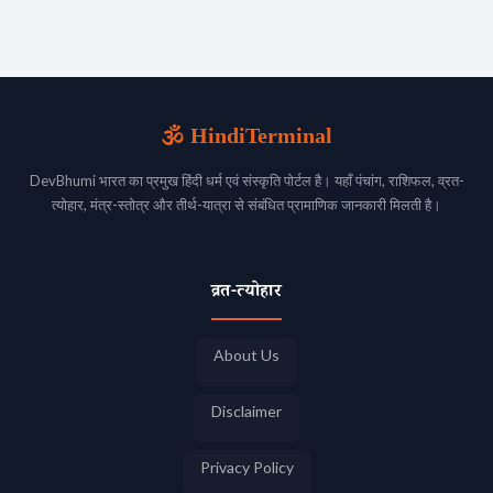
🕉️ HindiTerminal
DevBhumi भारत का प्रमुख हिंदी धर्म एवं संस्कृति पोर्टल है। यहाँ पंचांग, राशिफल, व्रत-
त्योहार, मंत्र-स्तोत्र और तीर्थ-यात्रा से संबंधित प्रामाणिक जानकारी मिलती है।
व्रत-त्योहार
About Us
Disclaimer
Privacy Policy