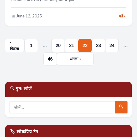
📅 June 12, 2025
पढ़ें »
‹
1
…
20
21
22
23
24
…
पिछला
46
अगला ›
🔍 पुनः खोजें
🔍
🏷️ लोकप्रिय टैग