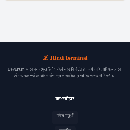
🕉️ HindiTerminal
DevBhumi भारत का प्रमुख हिंदी धर्म एवं संस्कृति पोर्टल है। यहाँ पंचांग, राशिफल, व्रत-
त्योहार, मंत्र-स्तोत्र और तीर्थ-यात्रा से संबंधित प्रामाणिक जानकारी मिलती है।
व्रत-त्योहार
गणेश चतुर्थी