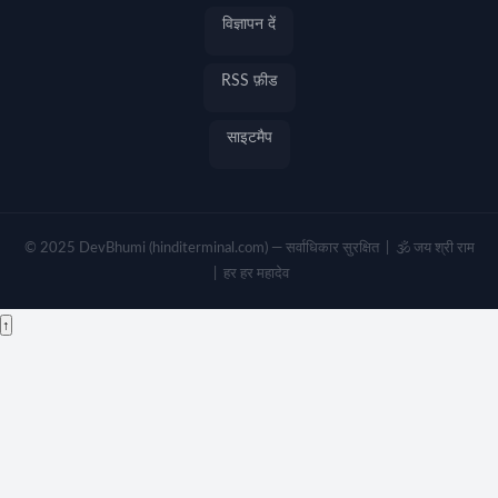
विज्ञापन दें
RSS फ़ीड
साइटमैप
© 2025 DevBhumi (hinditerminal.com) — सर्वाधिकार सुरक्षित | 🕉️ जय श्री राम
| हर हर महादेव
↑