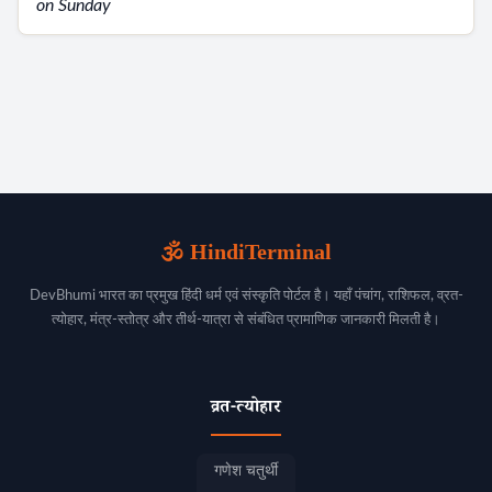
🕉️ HindiTerminal
DevBhumi भारत का प्रमुख हिंदी धर्म एवं संस्कृति पोर्टल है। यहाँ पंचांग, राशिफल, व्रत-
त्योहार, मंत्र-स्तोत्र और तीर्थ-यात्रा से संबंधित प्रामाणिक जानकारी मिलती है।
व्रत-त्योहार
गणेश चतुर्थी