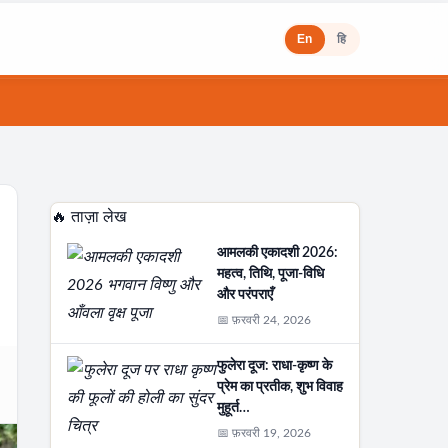
En
हि
🔥 ताज़ा लेख
आमलकी एकादशी 2026:
महत्व, तिथि, पूजा-विधि
और परंपराएँ
📅 फ़रवरी 24, 2026
फुलेरा दूज: राधा-कृष्ण के
प्रेम का प्रतीक, शुभ विवाह
मुहूर्त…
📅 फ़रवरी 19, 2026