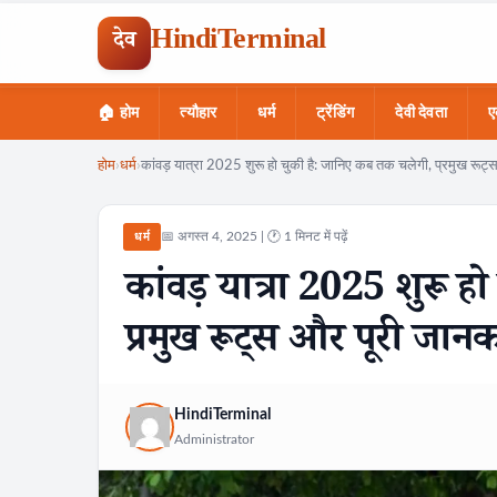
HindiTerminal
देव
🏠 होम
त्यौहार
धर्म
ट्रेंडिंग
देवी देवता
ए
Skip
होम
›
धर्म
›
कांवड़ यात्रा 2025 शुरू हो चुकी है: जानिए कब तक चलेगी, प्रमुख रूट
to
content
📅 अगस्त 4, 2025 | 🕐 1 मिनट में पढ़ें
धर्म
कांवड़ यात्रा 2025 शुरू 
प्रमुख रूट्स और पूरी जानक
HindiTerminal
Administrator