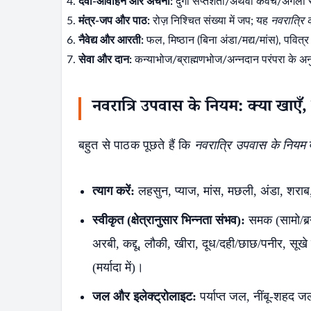
देवी-आवाहन और अर्चना:
दुर्गा सप्तशती/अथवा कवच/अर्गला स्त
मंत्र-जप और पाठ:
रोज़ निश्चित संख्या में जप; यह
नवरात्रि क
नैवेद्य और आरती:
फल, मिष्ठान (बिना अंडा/मद्य/मांस), पवित्र 
सेवा और दान:
कन्याभोज/ब्राह्मणभोज/अन्नदान परंपरा के अन
नवरात्रि उपवास के नियम: क्या खाएँ, 
बहुत से पाठक पूछते हैं कि
नवरात्रि उपवास के नियम
व
त्याग करें:
लहसुन, प्याज, मांस, मछली, अंडा, शरा
स्वीकृत (क्षेत्रानुसार भिन्नता संभव):
समक (सामो/बर्र
अरबी, कद्दू, लौकी, खीरा, दूध/दही/छाछ/पनीर, सूखे
(मर्यादा में)।
S
जल और इलेक्ट्रोलाइट:
पर्याप्त जल, नींबू-शहद 