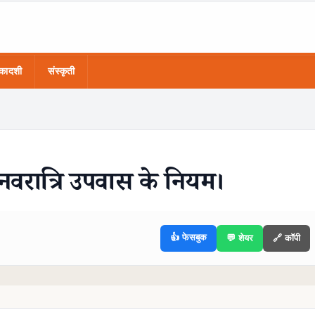
कादशी
संस्कृती
? नवरात्रि उपवास के नियम।
👍 फेसबुक
💬 शेयर
🔗 कॉपी