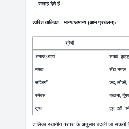
सलाह देते हैं।
त्वरित तालिका—मान्य/अमान्य (आम प्रचलन):
श्रेणी
अनाज/आटा
समक, कुट्टू,
नमक
सेंधा नमक
सब्ज़ियाँ
कद्दू, लौकी
स्नैक्स
मखाना, मूँगफल
दुग्ध
दूध, दही, प
तालिका स्थानीय परंपरा के अनुसार बदली जा सकती 