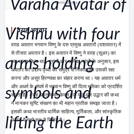
cosmic balance.
वराह अवतार
वराह अवतार भगवान विष्णु के दस प्रमुख अवतारों (दशावतार) में
से तीसरा अवतार है। इस अवतार में विष्णु ने वराह (सूअर) का
रूप धारण किया था। पुराणों और धार्मिक ग्रंथों के अनुसार, इस
अवतार का उद्देश्य पृथ्वी को समुद्र से निकालकर उसकी रक्षा
करना और असुर हिरण्याक्ष का संहार करना था। यह अवतार धर्म
और अधर्म के संघर्ष में भगवान विष्णु की दिव्य भूमिका को प्रदर्शित
करता है। वराह अवतार को केवल एक युद्ध और उद्धार की कथा
न मानकर सृष्टि संरक्षण का भी महान प्रतीक समझा जाता है।
इसकी कथा भारतीय धार्मिक साहित्य, मूर्तिकला, और सांस्कृतिक
परंपरा में गहरे रूप से निहित है।