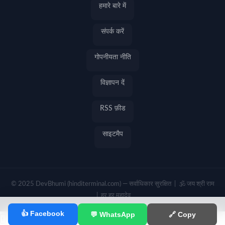
हमारे बारे में
संपर्क करें
गोपनीयता नीति
विज्ञापन दें
RSS फ़ीड
साइटमैप
© 2025 DevBhumi (hinditerminal.com) — सर्वाधिकार सुरक्षित | 🕉️ जय श्री राम
| हर हर महादेव
👍 Facebook
💬 WhatsApp
🔗 Copy
↑