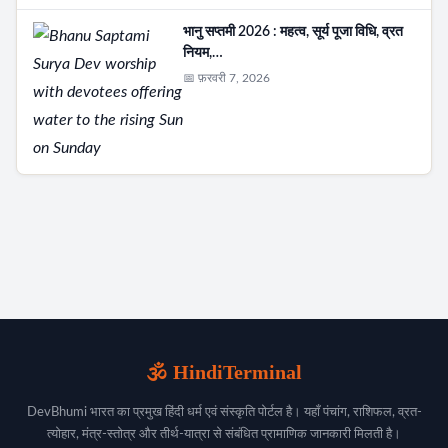
भानु सप्तमी 2026 : महत्व, सूर्य पूजा विधि, व्रत
नियम,…
📅 फ़रवरी 7, 2026
🕉️ HindiTerminal
DevBhumi भारत का प्रमुख हिंदी धर्म एवं संस्कृति पोर्टल है। यहाँ पंचांग, राशिफल, व्रत-
त्योहार, मंत्र-स्तोत्र और तीर्थ-यात्रा से संबंधित प्रामाणिक जानकारी मिलती है।