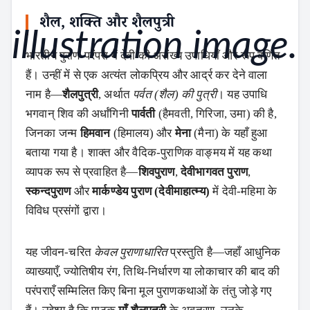
शैल, शक्ति और शैलपुत्री
भारतीय पुराण‑परंपरा में देवी की असंख्य उपाधियाँ और रूप वर्णित
हैं। उन्हीं में से एक अत्यंत लोकप्रिय और आर्द्र कर देने वाला
नाम है—
शैलपुत्री
, अर्थात
पर्वत (शैल) की पुत्री
। यह उपाधि
भगवान् शिव की अर्धांगिनी
पार्वती
(हैमवती, गिरिजा, उमा) की है,
जिनका जन्म
हिमवान
(हिमालय) और
मेना
(मैना) के यहाँ हुआ
बताया गया है। शाक्त और वैदिक‑पुराणिक वाङ्मय में यह कथा
व्यापक रूप से प्रवाहित है—
शिवपुराण
,
देवीभागवत पुराण
,
स्कन्दपुराण
और
मार्कण्डेय पुराण (देवीमाहात्म्य)
में देवी‑महिमा के
विविध प्रसंगों द्वारा।
यह जीवन‑चरित
केवल पुराणाधारित
प्रस्तुति है—जहाँ आधुनिक
व्याख्याएँ, ज्‍योतिषीय रंग, तिथि‑निर्धारण या लोकाचार की बाद की
परंपराएँ सम्मिलित किए बिना मूल पुराणकथाओं के तंतु जोड़े गए