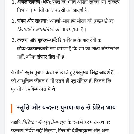
अचल संकल्प (धैर्य):
पर्वत की भाँति अडिग रहकर धर्म‑संकल्प
निभाना। पार्वती का तप इसी का आदर्श है।
संयम और साधना:
‘अपर्णा’‑भाव हमें भीतर की
इच्छाओं पर
विजय
और
आत्मनिष्ठा
का पाठ पढ़ाता है।
करुणा और गृहस्थ‑धर्म:
शिव‑विवाह के बाद देवी का
लोक‑कल्याणकारी
रूप बताता है कि तप का लक्ष्य
संन्यास
भर
नहीं, बल्कि
संसार‑हित
भी है।
ये तीनों सूत्र पुराण‑कथा से उपजे हुए
अनुभव‑सिद्ध आदर्श
हैं—
जो आधुनिक जीवन में भी उतने ही प्रासंगिक हैं, जितने कि
प्राचीन ऋषि‑परंपरा में थे।
स्तुति और वन्दना: पुराण‑पाठ से प्रेरित भाव
यद्यपि
विशिष्ट ‘शैलपुत्री‑मन्त्र’
के रूप में हर पाठ‑स्थ पर
एकरूप निर्देश नहीं मिलता, फिर भी
देवीमाहात्म्य
और अन्य