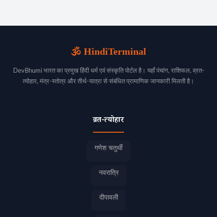
🕉️ HindiTerminal
DevBhumi भारत का प्रमुख हिंदी धर्म एवं संस्कृति पोर्टल है। यहाँ पंचांग, राशिफल, व्रत-
त्योहार, मंत्र-स्तोत्र और तीर्थ-यात्रा से संबंधित प्रामाणिक जानकारी मिलती है।
व्रत-त्योहार
गणेश चतुर्थी
नवरात्रि
दीपावली