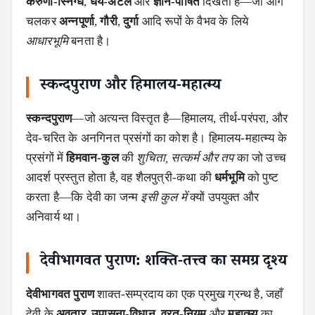
करुणा‑स्निग्ध
,
धैर्य‑अटल
और
ज्ञान‑पोषित
दिखता है—जो आगे
चलकर
अन्नपूर्णा
,
गौरी
,
दुर्गा
आदि रूपों के वैभव के लिये
आधारभूमि
बनता है।
स्कन्दपुराण और हिमालय‑महात्म्य
स्कन्दपुराण
—जो अत्यन्त विस्तृत है—हिमालय, तीर्थ‑परंपरा, और
देव‑चरित के अनगिनत प्रसंगों का कोश है। हिमालय‑महात्म्य के
प्रसंगों में
हिमवान‑कुल
की
शुचिता, सत्कर्म और तप
का जो उच्च
आदर्श प्रस्तुत होता है, वह शैलपुत्री‑कथा की
धर्मभूमि
को पुष्ट
करता है—कि देवी का जन्म
इसी कुल में
क्यों उपयुक्त और
Search
अनिवार्य था।
देवीभागवत पुराण: शक्ति‑तत्त्व का समग्र दृश्य
देवीभागवत पुराण
शाक्त‑सम्प्रदाय का एक प्रमुख ग्रन्थ है, जहाँ
देवी के
अवतार, उपासना‑विधान, व्रत‑नियम
और
महात्म्य
का