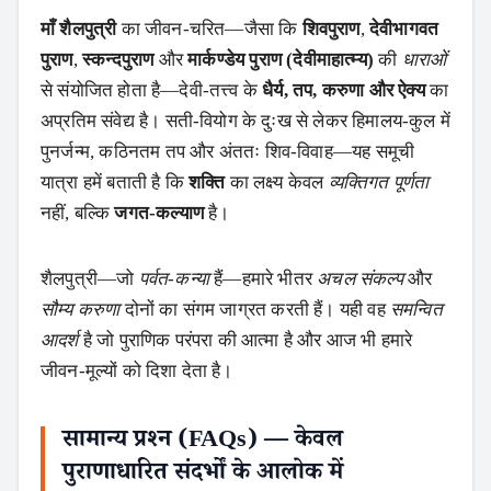
माँ शैलपुत्री
का जीवन‑चरित—जैसा कि
शिवपुराण
,
देवीभागवत
पुराण
,
स्कन्दपुराण
और
मार्कण्डेय पुराण (देवीमाहात्म्य)
की
धाराओं
से संयोजित होता है—देवी‑तत्त्व के
धैर्य, तप, करुणा और ऐक्य
का
अप्रतिम संवेद्य है। सती‑वियोग के दुःख से लेकर हिमालय‑कुल में
पुनर्जन्म, कठिनतम तप और अंततः शिव‑विवाह—यह समूची
यात्रा हमें बताती है कि
शक्ति
का लक्ष्य केवल
व्यक्तिगत पूर्णता
नहीं, बल्कि
जगत‑कल्याण
है।
शैलपुत्री—जो
पर्वत‑कन्या
हैं—हमारे भीतर
अचल संकल्प
और
सौम्य करुणा
दोनों का संगम जाग्रत करती हैं। यही वह
समन्वित
आदर्श
है जो पुराणिक परंपरा की आत्मा है और आज भी हमारे
जीवन‑मूल्यों को दिशा देता है।
सामान्य प्रश्न (FAQs) — केवल
पुराणाधारित संदर्भों के आलोक में