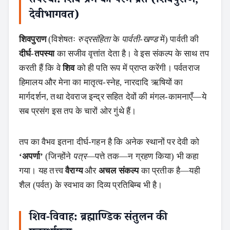
तपस्या: शिव‑प्रेम का परम व्रत (शिवपुराण,
देवीभागवत)
शिवपुराण
(विशेषतः
रुद्रसंहिता
के
पार्वती‑खण्ड
में) पार्वती की
दीर्घ‑तपस्या
का सजीव वृत्तांत देता है। वे इस संकल्प के साथ तप
करती हैं कि वे
शिव
को ही पति रूप में प्राप्त करेंगी। पर्वतराज
हिमालय और मेना का मातृत्व‑स्नेह, नारदादि ऋषियों का
मार्गदर्शन, तथा देवराज इन्द्र सहित देवों की मंगल‑कामनाएँ—ये
सब प्रसंग इस तप के चारों ओर गुंथे हैं।
तप का वैभव इतना दीर्घ‑गहन है कि अनेक स्थानों पर देवी को
‘अपर्णा’
(जिन्होंने
पत्र
—पत्ते तक—न ग्रहण किया) भी कहा
गया। यह तत्त्व
वैराग्य
और
अचल संकल्प
का प्रतीक है—यही
शैल (पर्वत) के स्वभाव का दिव्य प्रतिबिम्ब भी है।
शिव‑विवाह: ब्रह्माण्डिक संतुलन की