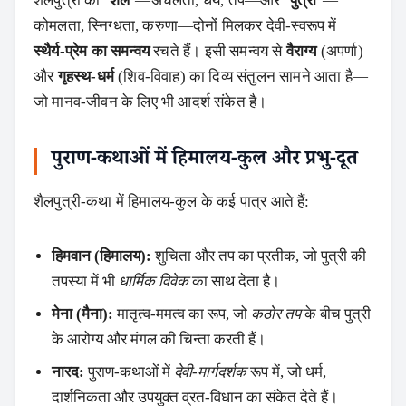
शैलपुत्री का
‘शैल’
—अचलता, धैर्य, तप—और
‘पुत्री’
—
कोमलता, स्निग्धता, करुणा—दोनों मिलकर देवी‑स्वरूप में
स्थैर्य‑प्रेम का समन्वय
रचते हैं। इसी समन्वय से
वैराग्य
(अपर्णा)
और
गृहस्थ‑धर्म
(शिव‑विवाह) का दिव्य संतुलन सामने आता है—
जो मानव‑जीवन के लिए भी आदर्श संकेत है।
पुराण‑कथाओं में हिमालय‑कुल और प्रभु‑दूत
शैलपुत्री‑कथा में हिमालय‑कुल के कई पात्र आते हैं:
हिमवान (हिमालय):
शुचिता और तप का प्रतीक, जो पुत्री की
तपस्या में भी
धार्मिक विवेक
का साथ देता है।
मेना (मैना):
मातृत्व‑ममत्व का रूप, जो
कठोर तप
के बीच पुत्री
के आरोग्य और मंगल की चिन्ता करती हैं।
नारद:
पुराण‑कथाओं में
देवी‑मार्गदर्शक
रूप में, जो धर्म,
दार्शनिकता और उपयुक्त व्रत‑विधान का संकेत देते हैं।