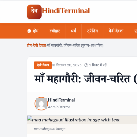
HindiTerminal
देव
🏠 होम
त्यौहार
धर्म
ट्रेंडिंग
देवी देवता
ए
Skip
होम
›
देवी देवता
›
माँ महागौरी: जीवन-चरित (पुराण-आधारित)
to
content
📅 सितम्बर 28, 2025 | 🕐 1 मिनट में पढ़ें
देवी देवता
माँ महागौरी: जीवन-चरित
HindiTerminal
Administrator
ma mahagauri image