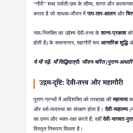
“गौरी” शब्द पार्वती/उमा के सौम्य, शान्त और कल्याणमय
करता है जो साधक-जीवन में
पाप-ताप-क्षालन
और
चित
नाम-निरुक्ति का उद्देश्य देवी-तत्त्व के
शान्त-प्रकाश
को 
होती है) के समानान्तर, महागौरी रूप
आन्तरिक शुद्धि
औ
ये भी पढ़ें:
माँ सिद्धिदात्री: जीवन-चरित (पुराण-आधार
उद्गम-दृष्टि: देवी-तत्त्व और महागौरी
पुराण-ग्रन्थों में आदिशक्ति को परब्रह्म की
महामाया
कह
और धर्म-व्यवस्था का संरक्षण होता है।
देवी-माहात्म्य
(म
का दमन और भक्त-रक्षा करते हैं; वहीं
देवी-भागवत-पुर
विस्तृत निरूपण मिलता है।