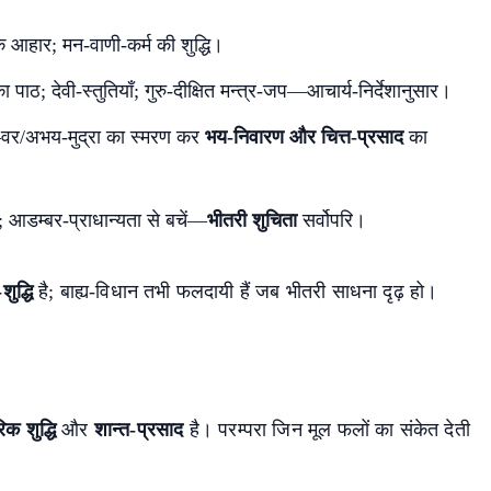
िक आहार; मन-वाणी-कर्म की शुद्धि।
का पाठ; देवी-स्तुतियाँ; गुरु-दीक्षित मन्त्र-जप—आचार्य-निर्देशानुसार।
न—वर/अभय-मुद्रा का स्मरण कर
भय-निवारण और चित्त-प्रसाद
का
र; आडम्बर-प्राधान्यता से बचें—
भीतरी शुचिता
सर्वोपरि।
ुद्धि
है; बाह्य-विधान तभी फलदायी हैं जब भीतरी साधना दृढ़ हो।
क शुद्धि
और
शान्त-प्रसाद
है। परम्परा जिन मूल फलों का संकेत देती