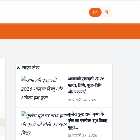
En
हि
🔥 ताज़ा लेख
आमलकी एकादशी 2026:
महत्व, तिथि, पूजा-विधि
और परंपराएँ
📅 फ़रवरी 24, 2026
फुलेरा दूज: राधा-कृष्ण के
प्रेम का प्रतीक, शुभ विवाह
मुहूर्त…
📅 फ़रवरी 19, 2026