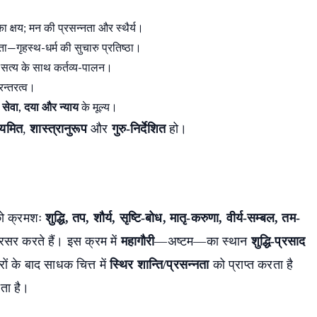
ं का क्षय; मन की प्रसन्नता और स्थैर्य।
ा—गृहस्थ-धर्म की सुचारु प्रतिष्ठा।
और सत्य के साथ कर्तव्य-पालन।
रन्तरत्व।
ं
सेवा, दया और न्याय
के मूल्य।
ियमित
,
शास्त्रानुरूप
और
गुरु-निर्देशित
हो।
को क्रमशः
शुद्धि, तप, शौर्य, सृष्टि-बोध, मातृ-करुणा, वीर्य-सम्बल, तम-
र करते हैं। इस क्रम में
महागौरी
—अष्टम—का स्थान
शुद्धि-प्रसाद
ारों के बाद साधक चित्त में
स्थिर शान्ति/प्रसन्नता
को प्राप्त करता है
ता है।