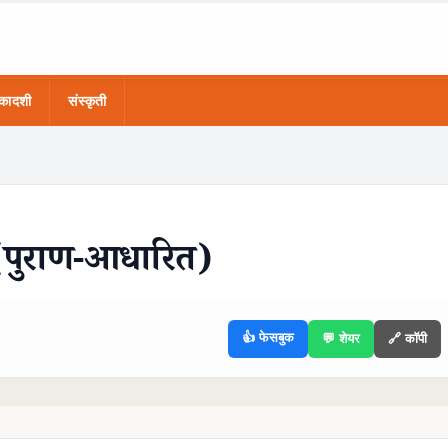
कादशी
संस्कृती
 (पुराण-आधारित)
👍 फेसबुक
💬 शेयर
🔗 कॉपी