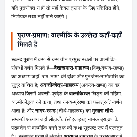
यदि पुराणोक्त न हों तो यहाँ केवल तुलना के लिए संकेतित होंगे,
निर्णायक तथ्य नहीं माने जाएंगे।
पुराण-प्रमाण: वाल्मीकि के उल्लेख कहाँ-कहाँ
मिलते हैं
स्कन्द पुराण
में कम-से-कम तीन प्रमुख स्थलों पर वाल्मीकि-
संबन्धी वर्णन मिलते हैं—
वैशाखमास-माहात्म्य
(विष्णु/वैष्णव-खण्ड)
का अध्याय जहाँ ‘राम-नाम’ की दीक्षा और पुनर्जन्म/नामोत्पत्ति का
सूत्र कथित है;
अवन्तीक्‍षेत्र-माहात्म्य
(अवन्त्य-खण्ड) का वह
अध्याय जिसमें अवन्ती-प्रदेश के
वाल्मीकेश्वर
लिङ्ग की महिमा,
‘वल्मीकोद्भव’ की कथा, तथा काव्य-प्रेरणा का फलश्रुति-वर्णन
आता है; और
नागर-खण्ड
(तीर्थ-माहात्म्य) का
मुखारा तीर्थ
-
सम्बन्धी अध्याय जहाँ लोहार्जंघ (लोहजङ्घ) नामक ब्राह्मण के
परावर्तन से वाल्मीकि बनने तक की कथा सुस्पष्ट रूप में प्रस्तुत
है।
ब्रह्माण्ड पुराण
में अंतर्भूत
अध्यात्म रामायण
के उत्तरकाण्ड में