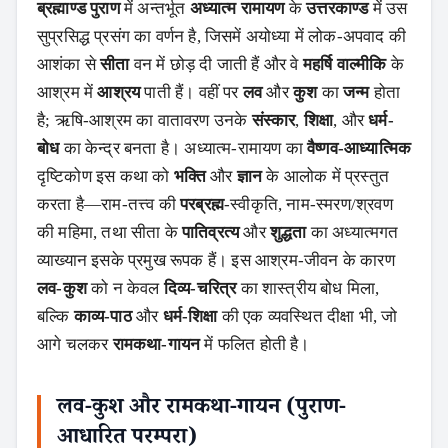
ब्रह्माण्ड पुराण
में अन्तर्भूत
अध्यात्म रामायण
के
उत्तरकाण्ड
में उस
सुप्रसिद्ध प्रसंग का वर्णन है, जिसमें अयोध्या में लोक-अपवाद की
आशंका से
सीता
वन में छोड़ दी जाती हैं और वे
महर्षि वाल्मीकि
के
आश्रम में
आश्रय
पाती हैं। वहीं पर
लव
और
कुश
का
जन्म
होता
है; ऋषि-आश्रम का वातावरण उनके
संस्कार
,
शिक्षा
, और
धर्म-
बोध
का केन्द्र बनता है। अध्यात्म-रामायण का
वैष्णव-आध्यात्मिक
दृष्टिकोण इस कथा को
भक्ति
और
ज्ञान
के आलोक में प्रस्तुत
करता है—राम-तत्त्व की
परब्रह्म
-स्वीकृति, नाम-स्मरण/श्रवण
की महिमा, तथा सीता के
पातिव्रत्य
और
शुद्धता
का अध्यात्मगत
व्याख्यान इसके प्रमुख रूपक हैं। इस आश्रम-जीवन के कारण
लव-कुश
को न केवल
दिव्य-चरित्र
का शास्त्रीय बोध मिला,
बल्कि
काव्य-पाठ
और
धर्म-शिक्षा
की एक व्यवस्थित दीक्षा भी, जो
आगे चलकर
रामकथा-गायन
में फलित होती है।
लव-कुश और रामकथा-गायन (पुराण-
आधारित परम्परा)