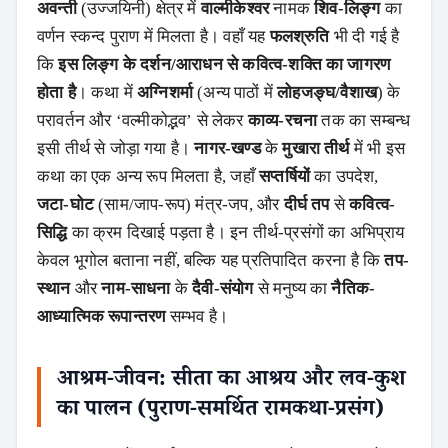
अवन्ती
(उज्जयिनी) क्षेत्र में
वाल्मीकेश्वर
नामक
शिव-लिङ्ग
का
वर्णन स्कन्द पुराण में मिलता है। वहाँ यह
फलश्रुति
भी दी गई है
कि
इस लिङ्ग के दर्शन/आराधन से कवित्व-शक्ति का जागरण
होता है
। कथा में
अग्निशर्मा
(अन्य पाठों में
लोहजङ्घ/वैशाख
) के
परावर्तन और ‘वल्मीकोद्भव’ से लेकर
काव्य-रचना
तक का सम्बन्ध
इसी तीर्थ से जोड़ा गया है।
नागर-खण्ड
के
मुखारा तीर्थ
में भी इस
कथा का एक अन्य रूप मिलता है, जहाँ
सप्तर्षियों
का उपदेश,
जटा-घोट
(साम/जाप-रूप) मंत्र-जप, और
दीर्घ तप
से
कवित्व-
सिद्धि
का क्रम दिखाई पड़ता है। इन तीर्थ-प्रसंगों का अभिप्राय
केवल भूगोल बताना नहीं, बल्कि यह प्रतिपादित करना है कि
तप-
स्थान
और
नाम-साधना
के
दैवी-संयोग
से मनुष्य का
नैतिक-
आध्यात्मिक रूपान्तरण
सम्भव है।
आश्रम-जीवन: सीता का आश्रय और लव-कुश
का पालन (पुराण-समर्थित रामकथा-प्रसंग)