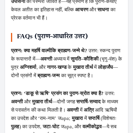
उपासना
की परम्परा जीवित है—यह प्रमाण है कि पुराण-कथाएँ
केवल अतीत का इतिहास नहीं, बल्कि
आचरण
और
साधना
का
प्रेरक वर्तमान भी हैं।
FAQs (पुराण-आधारित उत्तर)
प्रश्न: क्या महर्षि वाल्मीकि ब्राह्मण-जन्मे थे?
उत्तर: स्कन्द पुराण
के रूपान्तरों में—
अवन्ती
अध्याय में
सुमति–कौशिकी
(भृगु-वंश) के
पुत्र
अग्निशर्मा
, और
नागर-खण्ड
के
मुखारा तीर्थ
में
लोहार्जंघ
—
दोनों प्रसंगों में
ब्राह्मण-जन्म
का सूत्र स्पष्ट है।
प्रश्न: ‘डाकू से ऋषि’ प्रसंग का पुराण-स्रोत क्या है?
उत्तर:
अवन्ती
और
मुखारा तीर्थ
—दोनों जगह
सप्तर्षि-सम्वाद
के माध्यम
से परावर्तन की कथा मिलती है।
अवन्ती
में
अत्रि
आदि ऋषियों
का उपदेश और ‘राम-नाम’ जapa;
मुखारा
में
सप्तर्षि
(विशेषतः
पुलह
) का उपदेश,
जटा-घोट
जapa, और
वल्मीकोद्भव
—ये सब