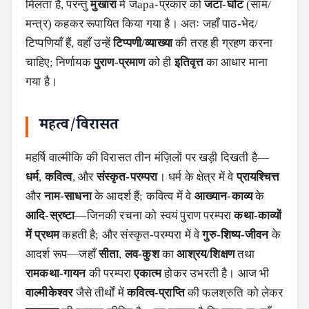
मिलता है, परन्तु
मुखारा
में जapa-प्रकार को
जटा-घोट
(साम/
मन्त्र) कहकर रूपायित किया गया है। अतः जहाँ पाठ-भेद/
टिप्पणियाँ हैं, वहाँ उन्हें
टिप्पणी/व्याख्या
की तरह ही ग्रहण करना
चाहिए; निर्णायक
पुराण-प्रमाण
को ही
इतिवृत्त
का आधार माना
गया है।
महत्व/विरासत
महर्षि वाल्मीकि की विरासत तीन मंज़िलों पर खड़ी दिखती है—
धर्म
,
कवित्व
, और
संस्कृत-परम्परा
। धर्म के क्षेत्र में वे
प्रायश्चित्त
और
नाम-साधना
के आदर्श हैं; कवित्व में वे
आख्यान-काव्य
के
आदि-स्रष्टा
—जिनकी रचना को स्वयं पुराण परम्परा
कथा-काव्यों
में प्रथम
कहती है; और संस्कृत-परम्परा में वे
गुरु-शिष्य-जीवन
के
आदर्श रूप—जहाँ
सीता
,
लव-कुश
का
आश्रय/शिक्षण
तथा
रामकथा-गायन
की परम्परा
एकात्म
होकर उभरती है। आज भी
वाल्मीकेश्वर
जैसे तीर्थों में
कवित्व-प्राप्ति
की फलश्रुति को लेकर