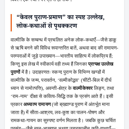
“केवल पुराण-प्रमाण” का स्पष्ट उल्लेख,
लोक-कथाओं से पृथक्करण
वाल्मीकि के सम्बन्ध में प्रचलित अनेक लोक-कथाएँ—जैसे डाकू
से ऋषि बनने की विविध रूपान्तरित बातें, अथवा बाद की रामायण-
परम्पराओं में जुड़े उपाख्यान—भारतीय साहित्य में लोकप्रिय हैं;
किन्तु इस लेख में स्वीकार्य वही तथ्य हैं जिनका
प्रत्यक्ष उल्लेख
पुराणों
में है। उदाहरणतः स्कन्द पुराण के विभिन्न खण्डों में
वाल्मीकि के जन्म, परावर्तन, ‘वल्मीकोद्भव’ (चींटी-बिल में दीर्घ
ध्यान से नामोत्पत्ति), अवन्ती-क्षेत्र के
वाल्मीकेश्वर
लिङ्ग, तथा
‘राम-नाम’ दीक्षा से कवित्व-सिद्धि तक के प्रसंग आते हैं। इसी
प्रकार
अध्यात्म रामायण
(जो ब्रह्माण्ड पुराण में अंतर्भूत माना
जाता है) में सीता-आश्रय, लव-कुश का पालन-पोषण और
रामकथा-गायन का सुस्पष्ट वर्णन मिलता है। जबकि कुछ चर्चित
प्रसंग—जैसे नग्न-आख्यान अथवा उत्तरकालीन कवि-गाथाएँ—