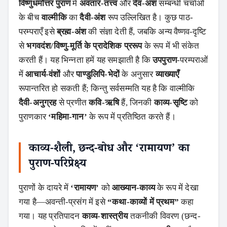
विष्णुधर्मोत्तर पुराण
में
अवतार-तत्त्व
और
देव-अंश
सम्बन्धी चर्चाओं
के बीच
वाल्मीकि
का
दैवी-अंश
रूप उल्लिखित है। कुछ पाठ-
परम्पराएँ इसे
ब्रह्म-अंश
की संज्ञा देती हैं, जबकि अन्य वैष्णव-दृष्टि
से
भगवदंश/विष्णु-मूर्ति के प्रादेशिक प्ररूप
के रूप में भी संकेत
करती हैं। यह भिन्नता हमें यह समझाती है कि
उपपुराण
-परम्पराओं
में
आचार्य-वंशों
और
पाण्डुलिपि-भेदों
के अनुसार
व्याख्याएँ
रूपान्तरित हो सकती हैं; किन्तु सर्वसम्मति यह है कि वाल्मीकि
दैवी-अनुग्रह
से प्रणीत
कवि-ऋषि
हैं, जिनकी
काव्य-सृष्टि
को
पुराणकार
‘महिमा-गान’
के रूप में प्रतिष्ठित करते हैं।
काव्य-शैली, छन्द-बोध और ‘रामायण’ का
पुराण-परिप्रेक्ष्य
पुराणों के दायरे में
‘रामायण’
को
आख्यान-काव्य
के रूप में देखा
गया है—अवन्ती-प्रसंग में इसे
“कथा-काव्यों में प्रथम”
कहा
गया। यह प्रतिपादन
काव्य-शास्त्रीय
तकनीकी विवरण (छन्द-