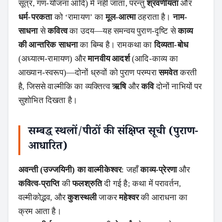
सूत्र, गण-योजना आदि) में नहीं जाता, परन्तु
श्रवणीयता
और
Search
धर्म-परकता
को ‘रामायण’ का
मूल-आत्मा
ठहराता है।
नाम-
साधना
से
कवित्व
का उदय—यह समन्वय पुराण-दृष्टि से
काव्य
की आन्तरिक साधना
का बिम्ब है। रामकथा का
दिव्यता-बोध
(अध्यात्म-रामायण) और
मानवीय आदर्श
(आदि-काव्य का
आख्यान-स्वरूप)—दोनों ध्रुवों को पुराण परम्परा
समवेत
करती
है, जिससे वाल्मीकि का व्यक्तित्व
ऋषि
और
कवि
दोनों नाभियों पर
सुशोभित दिखता है।
सम्बद्ध स्थलों/पीठों की संक्षिप्त सूची (पुराण-
आधारित)
अवन्ती (उज्जयिनी) का वाल्मीकेश्वर
: जहाँ
काव्य-प्रेरणा
और
कवित्व-प्राप्ति
की
फलश्रुति
दी गई है; कथा में परावर्तन,
वल्मीकोद्भव, और
कुशस्थली
जाकर
महेश्वर
की आराधना का
क्रम आता है।