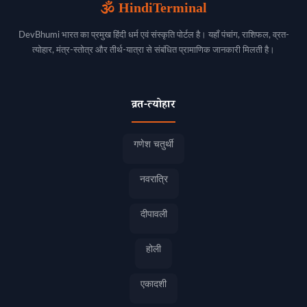
🕉️ HindiTerminal
DevBhumi भारत का प्रमुख हिंदी धर्म एवं संस्कृति पोर्टल है। यहाँ पंचांग, राशिफल, व्रत-
त्योहार, मंत्र-स्तोत्र और तीर्थ-यात्रा से संबंधित प्रामाणिक जानकारी मिलती है।
व्रत-त्योहार
गणेश चतुर्थी
नवरात्रि
दीपावली
होली
एकादशी