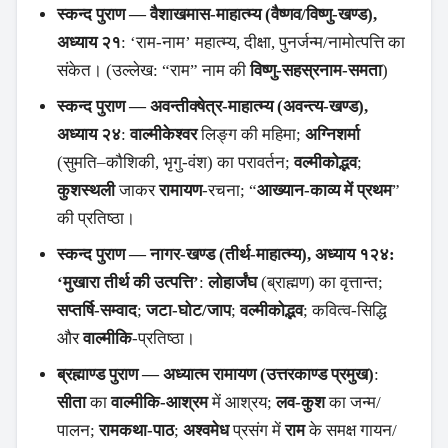
स्कन्द पुराण — वैशाखमास-माहात्म्य (वैष्णव/विष्णु-खण्ड),
अध्याय २१
: ‘राम-नाम’ महात्म्य, दीक्षा, पुनर्जन्म/नामोत्पत्ति का
संकेत। (उल्लेख: “राम” नाम की
विष्णु-सहस्रनाम-समता
)
स्कन्द पुराण — अवन्तीक्‍षेत्र-माहात्म्य (अवन्त्य-खण्ड),
अध्याय २४
:
वाल्मीकेश्वर
लिङ्ग की महिमा;
अग्निशर्मा
(सुमति–कौशिकी, भृगु-वंश) का परावर्तन;
वल्मीकोद्भव
;
कुशस्थली
जाकर
रामायण
-रचना; “
आख्यान-काव्य में प्रथम
”
की प्रतिष्ठा।
स्कन्द पुराण — नागर-खण्ड (तीर्थ-माहात्म्य), अध्याय १२४:
‘मुखारा तीर्थ की उत्पत्ति’
:
लोहार्जंघ
(ब्राह्मण) का वृत्तान्त;
सप्तर्षि-सम्वाद
;
जटा-घोट/जाप
;
वल्मीकोद्भव
; कवित्व-सिद्धि
और
वाल्मीकि
-प्रतिष्ठा।
ब्रह्माण्ड पुराण — अध्यात्म रामायण (उत्तरकाण्ड प्रमुख)
:
सीता
का
वाल्मीकि-आश्रम
में आश्रय;
लव-कुश
का जन्म/
पालन;
रामकथा-पाठ
;
अश्वमेध
प्रसंग में
राम
के समक्ष गायन/