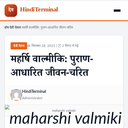
HindiTerminal
देव
होम
देवी देवता
महर्षि वाल्मीकि: पुराण-आधारित जीवन-चरित
Skip
›
›
to
content
📅 सितम्बर 28, 2025 | 🕐 2 मिनट में पढ़ें
देवी देवता
महर्षि वाल्मीकि: पुराण-
आधारित जीवन-चरित
HindiTerminal
Administrator
maharshi valmiki