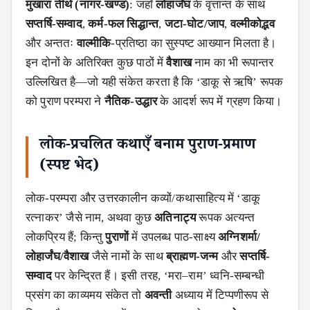
मुखारा तीर्थ (नागर-खण्ड)
: जहाँ
लोहार्जंघ
के वृत्तान्त के साथ
सप्तर्षि-सम्वाद
,
कर्म-फल सिद्धान्त
,
जटा-घोट/जाप
,
वल्मीकोद्भव
और अन्ततः
वाल्मीकि
-प्रतिष्ठा का सुस्पष्ट आख्यान मिलता है।
इन दोनों के अतिरिक्त कुछ पाठों में
वैशाख
नाम का भी रूपान्तर
उल्लिखित है—जो यही संकेत करता है कि ‘डाकू से ऋषि’ रूपक
को पुराण परम्परा ने
नैतिक-उद्धार
के आदर्श रूप में ग्रहण किया।
लोक-प्रचलित कथाएँ बनाम पुराण-प्रमाण
(स्पष्ट भेद)
लोक-परम्परा और उत्तरकालीन कव्यों/कथासाहित्य में ‘डाकू
रत्नाकर’ जैसे नाम, अथवा कुछ
अतिनाट्य
रूपक अत्यन्त
लोकप्रिय हैं; किन्तु
पुराणों
में उपलब्ध पाठ-साक्ष्य
अग्निशर्मा/
लोहार्जंघ/वैशाख
जैसे नामों के साथ
ब्राह्मण-जन्म
और
सप्तर्षि-
सम्वाद
पर केन्द्रित हैं। इसी तरह, ‘मरा–राम’ ध्वनि-सम्बन्धी
प्रसंग का काव्यमय संकेत तो
अवन्ती
अध्याय में टिप्पणीरूप से