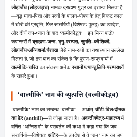
लोहार्जंघ (लोहजङ्घ)
नामक ब्राह्मण-पुत्र का वृत्तान्त मिलता है
—वृद्ध माता-पिता और पत्नी के पालन-पोषण के हेतु विकट काल
में चोरी की प्रवृत्ति, फिर सप्तर्षियों (विशेषतः पुलह) का उपदेश,
और दीर्घ जप-ध्यान के बाद ‘वल्मीकोद्भव’। इन भिन्न पाठों/
रूपान्तरों में
ब्राह्मण-जन्म, भृगु-परम्परा, सुमति–कौशिकी,
लोहार्जंघ/अग्निशर्मा/वैशाख
जैसे नाम-रूपों का यथास्थान उल्लेख
मिलता है, जो इस बात का संकेत है कि पुराण-सम्प्रदायों में
वाल्मीकि-चरित
का संचरण अनेक
स्थानीय/पाण्डुलिपि-परम्पराओं
के सहारे हुआ।
‘वाल्मीकि’ नाम की व्युत्पत्ति (वल्मीकोद्भव)
‘वाल्मीकि’ नाम का सम्बन्ध ‘वल्मीक’—अर्थात्
चींटी-बिल/दीमक
का ढेर (anthill)
—से जोड़ा जाता है।
अवन्तीक्‍षेत्र-माहात्म्य
में
वर्णित ‘अग्निशर्मा’ के परावर्तन की कथा में कहा गया कि जब
सप्तर्षियों—विशेषतः
अत्रि
—के उपदेश से वे ‘राम’ नाम का जप