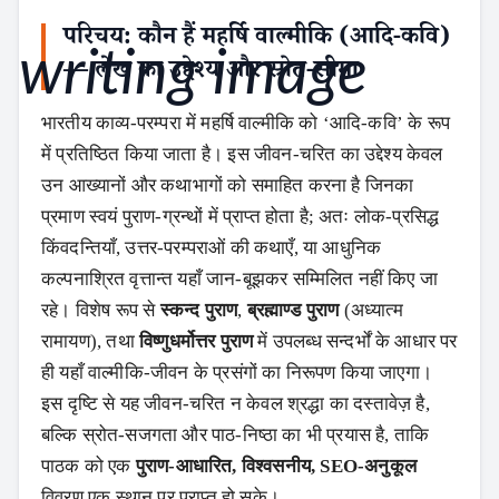
परिचय: कौन हैं महर्षि वाल्मीकि (आदि-कवि)
— लेख का उद्देश्य और स्रोत-सीमा
भारतीय काव्य-परम्परा में महर्षि वाल्मीकि को ‘आदि-कवि’ के रूप
में प्रतिष्ठित किया जाता है। इस जीवन-चरित का उद्देश्य केवल
उन आख्यानों और कथाभागों को समाहित करना है जिनका
प्रमाण स्वयं पुराण-ग्रन्थों में प्राप्त होता है; अतः लोक-प्रसिद्ध
किंवदन्तियाँ, उत्तर-परम्पराओं की कथाएँ, या आधुनिक
कल्पनाश्रित वृत्तान्त यहाँ जान-बूझकर सम्मिलित नहीं किए जा
रहे। विशेष रूप से
स्कन्द पुराण
,
ब्रह्माण्ड पुराण
(अध्यात्म
रामायण), तथा
विष्णुधर्मोत्तर पुराण
में उपलब्ध सन्दर्भों के आधार पर
ही यहाँ वाल्मीकि-जीवन के प्रसंगों का निरूपण किया जाएगा।
इस दृष्टि से यह जीवन-चरित न केवल श्रद्धा का दस्तावेज़ है,
बल्कि स्रोत-सजगता और पाठ-निष्ठा का भी प्रयास है, ताकि
पाठक को एक
पुराण-आधारित, विश्वसनीय, SEO-अनुकूल
विवरण एक स्थान पर प्राप्त हो सके।