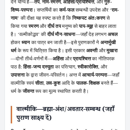
देने योग्य हैं—
तप
,
नाम-स्मरण
,
अहिंसा/प्रायश्चित्त
, और
गुरु-
शिष्य-परम्परा
। सप्तर्षियों का
कर्म-फल
सम्बन्धी उपदेश और ‘
राम-
नाम
’ की दीक्षा यह स्पष्ट करते हैं कि
निष्कपट अंत:करण
से
किया गया
स्मरण
और
दीर्घ तप
मनुष्य को
पाप-व्यूह
से बाहर लाता
है। ‘वल्मीकोद्भव’ की
दीर्घ मौन-साधना
—जहाँ देह लगभग
अचल
होकर
ध्यान
का पात्र बन जाती है—इसे पुराणकारों ने
अन्तर्मुखी
धर्म
के रूप में चित्रित किया है। इसी प्रकार
अवन्ती
और
मुखारा
—दोनों तीर्थ-वर्णनों में—
अहिंसा
और
प्रायश्चित्त
का नीतिपरक
पाठ है:
हिंसा-जन्य दस्युता
का परित्याग,
स्वीकारोक्ति
, और
उपासना
के द्वारा जीवन-परिवर्तन। अन्त में
आचार्य-परम्परा
—जहाँ
वाल्मीकि स्वयं
सीता
,
लव-कुश
आदि के
पालक-शिक्षक
बनते हैं—
धर्म के
जीवन्त
रूप का मूल्य स्थापित करती है।
वाल्मीकि—ब्रह्मा-अंश/अवतार-सम्बन्ध (जहाँ
पुराण साक्ष्य दें)