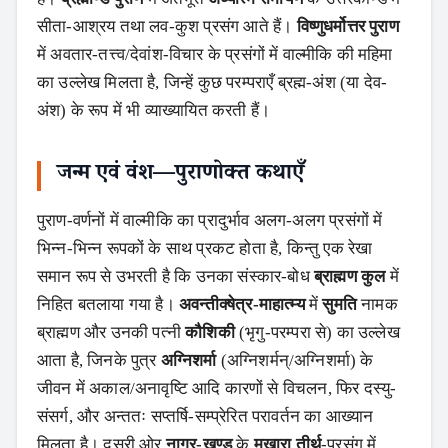
सीता-आश्रय तथा लव-कुश प्रसंग आते हैं।
विष्णुधर्मोत्तर पुराण
में अवतार-तत्त्व/देवांश-विचार के प्रसंगों में वाल्मीकि की महिमा
का उल्लेख मिलता है, जिन्हें कुछ परम्पराएँ ब्रह्म-अंश (या देव-
अंश) के रूप में भी व्याख्यायित करती हैं।
जन्म एवं वंश—पुराणोक्त कथाएँ
पुराण-वर्णनों में वाल्मीकि का प्रादुर्भाव अलग-अलग प्रसंगों में
भिन्न-भिन्न रूपकों के साथ प्रकट होता है, किन्तु एक रेखा
समान रूप से उभरती है कि उनका संस्कार-बोध
ब्राह्मण कुल
में
निहित बतलाया गया है।
अवन्तीक्‍षेत्र-माहात्म्य
में
सुमति
नामक
ब्राह्मण और उनकी पत्नी
कौशिकी
(भृगु-परम्परा से) का उल्लेख
आता है, जिनके पुत्र
अग्निशर्मा
(अग्निशर्मन्/अग्निशर्मा) के
जीवन में अकाल/अनावृष्टि आदि कारणों से विचलन, फिर दस्यु-
संसर्ग, और अन्ततः सप्तर्षि-सम्प्रेरित परावर्तन का आख्यान
मिलता है। दूसरी ओर
नागर-खण्ड
के
मुखारा तीर्थ
-प्रसंग में