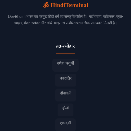
🕉️ HindiTerminal
DevBhumi भारत का प्रमुख हिंदी धर्म एवं संस्कृति पोर्टल है। यहाँ पंचांग, राशिफल, व्रत-
त्योहार, मंत्र-स्तोत्र और तीर्थ-यात्रा से संबंधित प्रामाणिक जानकारी मिलती है।
व्रत-त्योहार
गणेश चतुर्थी
नवरात्रि
दीपावली
होली
एकादशी