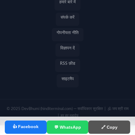
हमारे बारे में
संपर्क करें
गोपनीयता नीति
विज्ञापन दें
RSS फ़ीड
साइटमैप
© 2025 DevBhumi (hinditerminal.com) — सर्वाधिकार सुरक्षित | 🕉️ जय श्री राम
| हर हर महादेव
👍 Facebook
💬 WhatsApp
🔗 Copy
↑