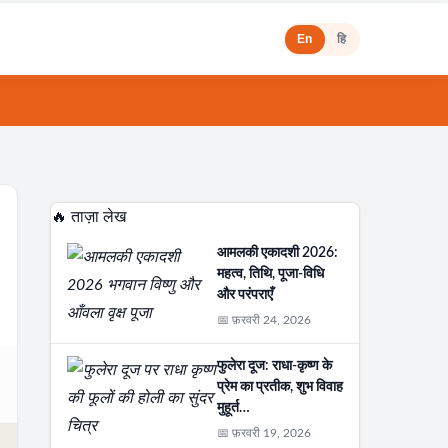
En
हि
🔥 ताज़ा लेख
आमलकी एकादशी 2026:
महत्व, तिथि, पूजा-विधि
और परंपराएँ
📅 फ़रवरी 24, 2026
फुलेरा दूज: राधा-कृष्ण के
प्रेम का प्रतीक, शुभ विवाह
मुहूर्त…
📅 फ़रवरी 19, 2026