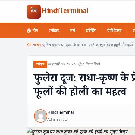
HindiTerminal
देव
🏠 होम
त्यौहार
धर्म
ट्रेंडिंग
देवी देवता
ए
Skip
होम
›
त्यौहार
›
फुलेरा दूज: राधा-कृष्ण के प्रेम का प्रतीक, शुभ विवाह मुहूर्त और फूलो
to
content
📅 फ़रवरी 19, 2026 | 🕐 1 मिनट में पढ़ें
त्यौहार
फुलेरा दूज: राधा-कृष्ण के प
फूलों की होली का महत्व
HindiTerminal
Administrator