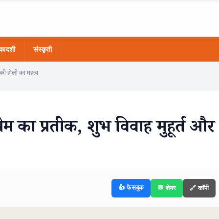
कादशी
संस्कृती
ं की होली का महत्व
्रेम का प्रतीक, शुभ विवाह मुहूर्त और
👍 फेसबुक
💬 शेयर
🔗 कॉपी